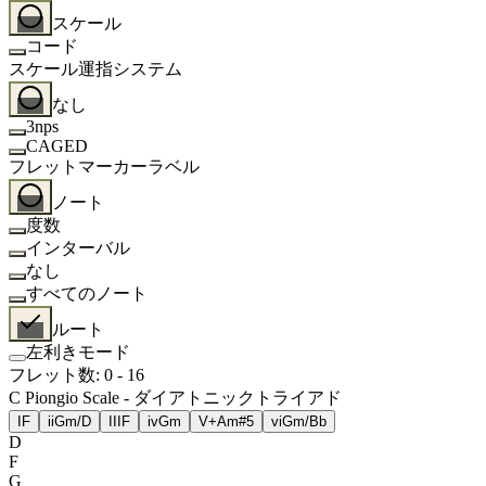
スケール
コード
スケール運指システム
なし
3nps
CAGED
フレットマーカーラベル
ノート
度数
インターバル
なし
すべてのノート
ルート
左利きモード
フレット数
:
0
-
16
C Piongio Scale - ダイアトニックトライアド
I
F
ii
Gm/D
III
F
iv
Gm
V+
Am#5
vi
Gm/Bb
D
F
G