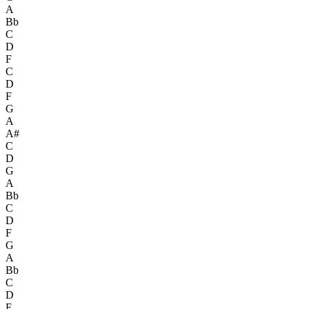
A
Bb
C
D
F
C
D
F
G
A
A#
C
D
G
A
Bb
C
D
F
G
A
Bb
C
D
F