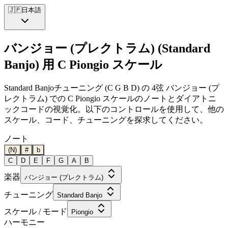
🇯🇵
日本語
バンジョー (プレクトラム) (Standard
Banjo) 用 C Piongio スケール
Standard Banjoチューニング (C G B D) の 4弦 バンジョー (プ
レクトラム) での C Piongio スケールのノートとダイアトニ
ックコードの視覚化。以下のコントロールを使用して、他の
スケール、コード、チューニングを探求してください。
ノート
(N)
#
b
C
D
E
F
G
A
B
楽器
バンジョー (プレクトラム)
チューニング
Standard Banjo
スケール / モード
Piongio
ハーモニー