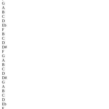
G
A
B
C
D
Eb
F
B
C
D
D#
F
G
A
B
C
D
D#
G
A
B
C
D
Eb
F