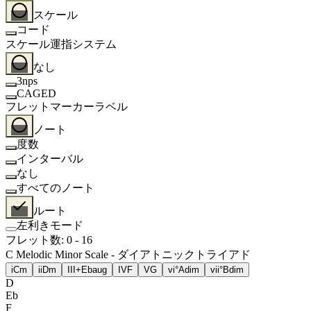
スケール
コード
スケール運指システム
なし
3nps
CAGED
フレットマーカーラベル
ノート
度数
インターバル
なし
すべてのノート
ルート
左利きモード
フレット数
:
0
-
16
C Melodic Minor Scale - ダイアトニックトライアド
i
Cm
ii
Dm
III+
Ebaug
IV
F
V
G
vi°
Adim
vii°
Bdim
D
Eb
F