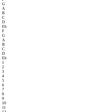
G
A
B
C
D
Eb
F
G
A
B
C
D
Eb
1
2
3
4
5
6
7
8
9
10
11
12