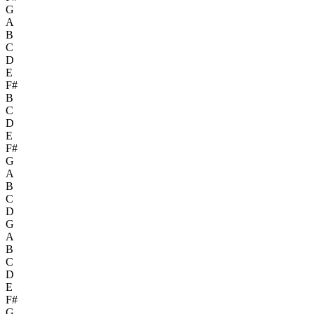
G
A
B
C
D
E
F#
B
C
D
E
F#
G
A
B
C
D
G
A
B
C
D
E
F#
G