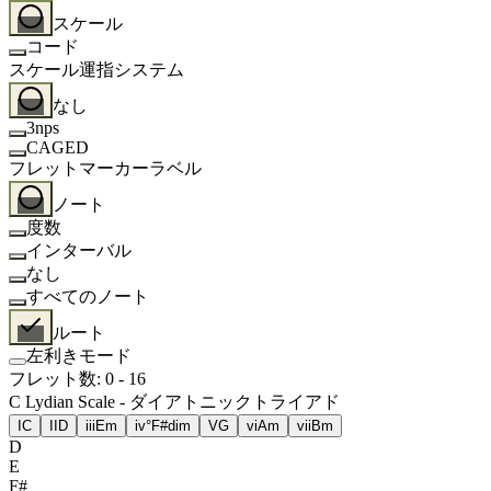
スケール
コード
スケール運指システム
なし
3nps
CAGED
フレットマーカーラベル
ノート
度数
インターバル
なし
すべてのノート
ルート
左利きモード
フレット数
:
0
-
16
C Lydian Scale - ダイアトニックトライアド
I
C
II
D
iii
Em
iv°
F#dim
V
G
vi
Am
vii
Bm
D
E
F#