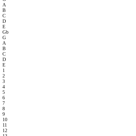
A
B
C
D
E
Gb
G
A
B
C
D
E
1
2
3
4
5
6
7
8
9
10
11
12
13