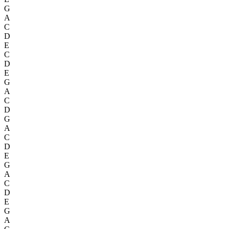
G
A
C
D
E
C
D
E
G
A
C
D
G
A
C
D
E
G
A
C
D
E
G
A