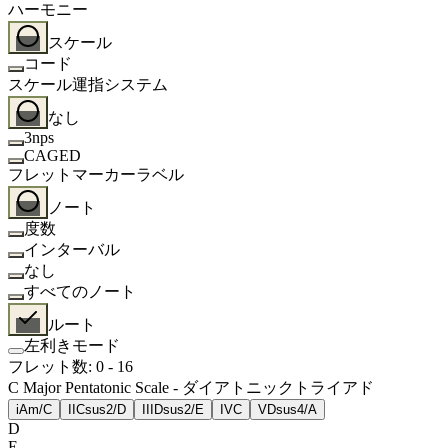
ハーモニー
スケール
コード
スケール運指システム
なし
3nps
CAGED
フレットマーカーラベル
ノート
度数
インターバル
なし
すべてのノート
ルート
左利きモード
フレット数
:
0
-
16
C Major Pentatonic Scale - ダイアトニックトライアド
i
Am/C
II
Csus2/D
III
Dsus2/E
IV
C
V
Dsus4/A
D
E