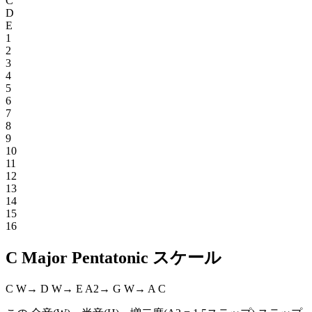
C
D
E
1
2
3
4
5
6
7
8
9
10
11
12
13
14
15
16
C Major Pentatonic スケール
C
W
→
D
W
→
E
A2
→
G
W
→
A
C