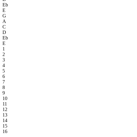
Eb
E
G
A
C
D
Eb
E
1
2
3
4
5
6
7
8
9
10
11
12
13
14
15
16