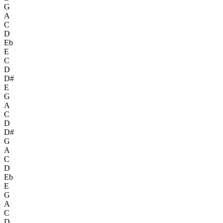
G
A
C
D
Eb
E
C
D
D#
E
G
A
C
D
D#
G
A
C
D
Eb
E
G
A
C
D