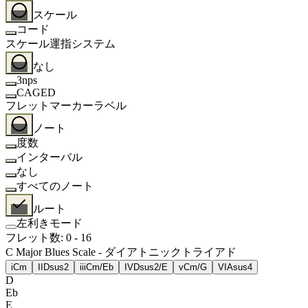
スケール
コード
スケール運指システム
なし
3nps
CAGED
フレットマーカーラベル
ノート
度数
インターバル
なし
すべてのノート
ルート
左利きモード
フレット数
:
0
-
16
C Major Blues Scale - ダイアトニックトライアド
i
Cm
II
Dsus2
iii
Cm/Eb
IV
Dsus2/E
v
Cm/G
VI
Asus4
D
Eb
E