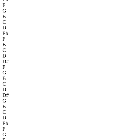
F
G
B
C
D
Eb
F
B
C
D
D#
F
G
B
C
D
D#
G
B
C
D
Eb
F
G