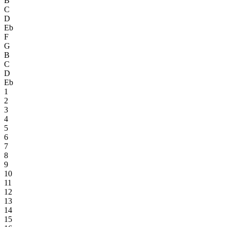
B
C
D
Eb
F
G
B
C
D
Eb
1
2
3
4
5
6
7
8
9
10
11
12
13
14
15