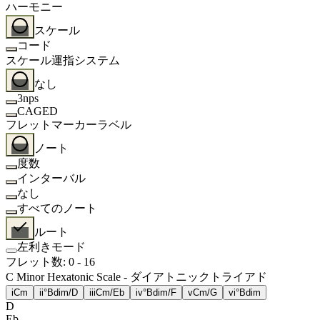
ハーモニー
スケール
コード
スケール運指システム
なし
3nps
CAGED
フレットマーカーラベル
ノート
度数
インターバル
なし
すべてのノート
ルート
左利きモード
フレット数
:
0
-
16
C Minor Hexatonic Scale - ダイアトニックトライアド
i
Cm
ii°
Bdim/D
iii
Cm/Eb
iv°
Bdim/F
v
Cm/G
vi°
Bdim
D
Eb