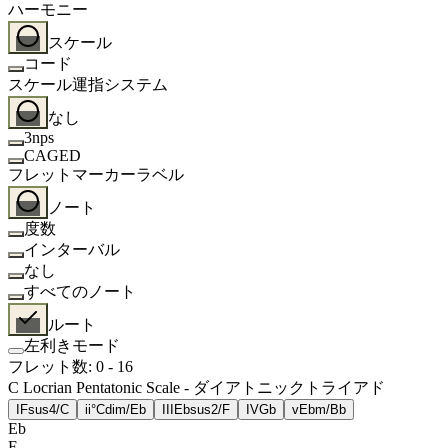
ハーモニー
スケール
コード
スケール運指システム
なし
3nps
CAGED
フレットマーカーラベル
ノート
度数
インターバル
なし
すべてのノート
ルート
左利きモード
フレット数
:
0
-
16
C Locrian Pentatonic Scale - ダイアトニックトライアド
I
Fsus4/C
ii°
Cdim/Eb
III
Ebsus2/F
IV
Gb
v
Ebm/Bb
Eb
F