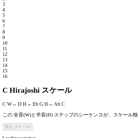
3
4
5
6
7
8
9
10
11
12
13
14
15
16
C Hirajoshi スケール
C
W
→
D
H
→
Eb
G
H
→
Ab
C
この 全音(W)と半音(H) ステップのシーケンスが、スケー
再生
スケール