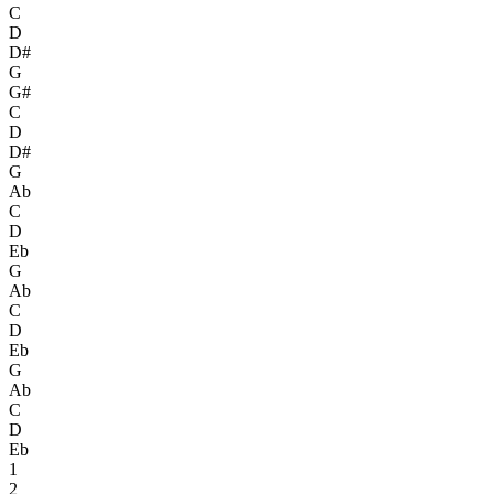
C
D
D#
G
G#
C
D
D#
G
Ab
C
D
Eb
G
Ab
C
D
Eb
G
Ab
C
D
Eb
1
2