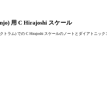
o) 用 C Hirajoshi スケール
バンジョー (プレクトラム) での C Hirajoshi スケールのノー