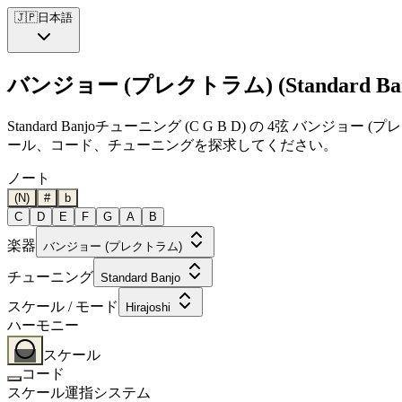
🇯🇵
日本語
バンジョー (プレクトラム) (Standard Banj
Standard Banjoチューニング (C G B D) の 4弦 
ール、コード、チューニングを探求してください。
ノート
(N)
#
b
C
D
E
F
G
A
B
楽器
バンジョー (プレクトラム)
チューニング
Standard Banjo
スケール / モード
Hirajoshi
ハーモニー
スケール
コード
スケール運指システム