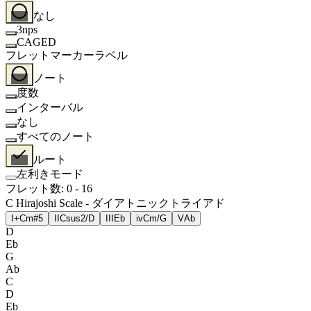
なし
3nps
CAGED
フレットマーカーラベル
ノート
度数
インターバル
なし
すべてのノート
ルート
左利きモード
フレット数
:
0
-
16
C Hirajoshi Scale - ダイアトニックトライアド
I+
Cm#5
II
Csus2/D
III
Eb
iv
Cm/G
V
Ab
D
Eb
G
Ab
C
D
Eb