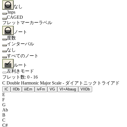
なし
3nps
CAGED
フレットマーカーラベル
ノート
度数
インターバル
なし
すべてのノート
ルート
左利きモード
フレット数
:
0
-
16
C Double Harmonic Major Scale - ダイアトニックトライアド
I
C
II
Db
iii
Em
iv
Fm
V
G
VI+
Abaug
VII
Db
E
F
G
Ab
B
C
C#