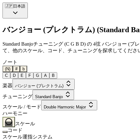
🇯🇵
日本語
バンジョー (プレクトラム) (Standard Banjo
Standard Banjoチューニング (C G B D) の 4弦 バン
て、他のスケール、コード、チューニングを探求してくださ
ノート
(N)
#
b
C
D
E
F
G
A
B
楽器
バンジョー (プレクトラム)
チューニング
Standard Banjo
スケール / モード
Double Harmonic Major
ハーモニー
スケール
コード
スケール運指システム