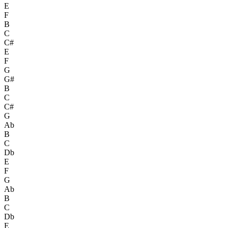
E
F
B
C
C#
E
F
G
G#
B
C
C#
G
Ab
B
C
Db
E
F
G
Ab
B
C
Db
E