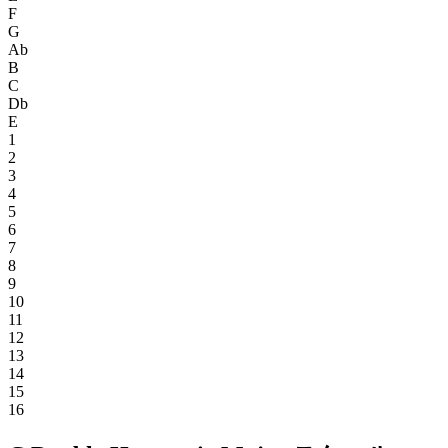
F
G
Ab
B
C
Db
E
1
2
3
4
5
6
7
8
9
10
11
12
13
14
15
16