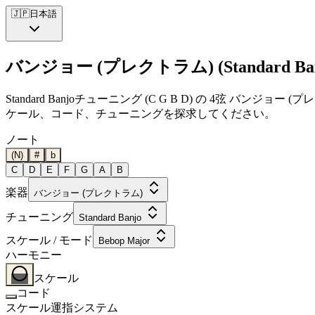
🇯🇵
日本語
バンジョー (プレクトラム) (Standard Banj
Standard Banjoチューニング (C G B D) の 4弦 
ケール、コード、チューニングを探求してください。
ノート
(N)
#
b
C
D
E
F
G
A
B
楽器
バンジョー (プレクトラム)
チューニング
Standard Banjo
スケール / モード
Bebop Major
ハーモニー
スケール
コード
スケール運指システム