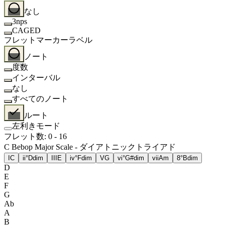
なし
3nps
CAGED
フレットマーカーラベル
ノート
度数
インターバル
なし
すべてのノート
ルート
左利きモード
フレット数
:
0
-
16
C Bebop Major Scale - ダイアトニックトライアド
I
C
ii°
Ddim
III
E
iv°
Fdim
V
G
vi°
G#dim
vii
Am
8°
Bdim
D
E
F
G
Ab
A
B