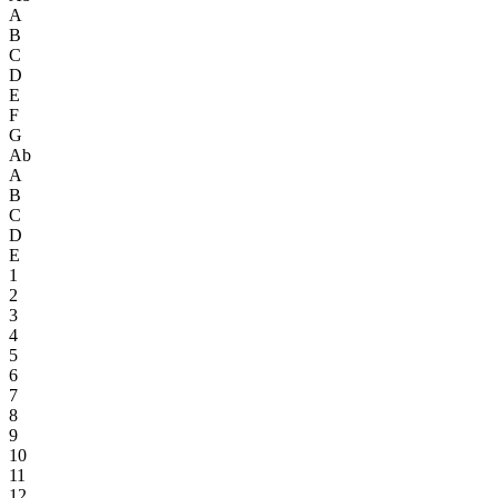
A
B
C
D
E
F
G
Ab
A
B
C
D
E
1
2
3
4
5
6
7
8
9
10
11
12