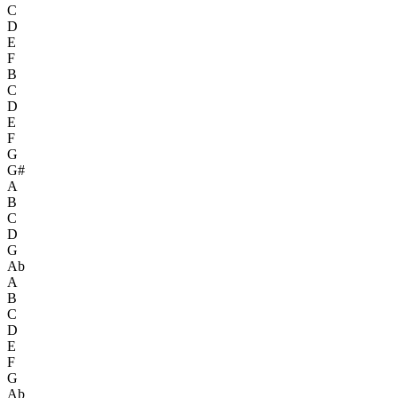
C
D
E
F
B
C
D
E
F
G
G#
A
B
C
D
G
Ab
A
B
C
D
E
F
G
Ab