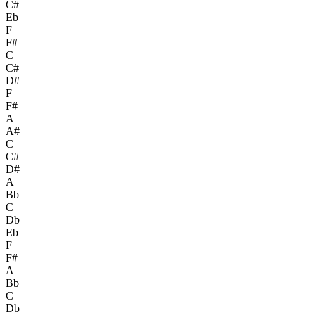
C#
Eb
F
F#
C
C#
D#
F
F#
A
A#
C
C#
D#
A
Bb
C
Db
Eb
F
F#
A
Bb
C
Db