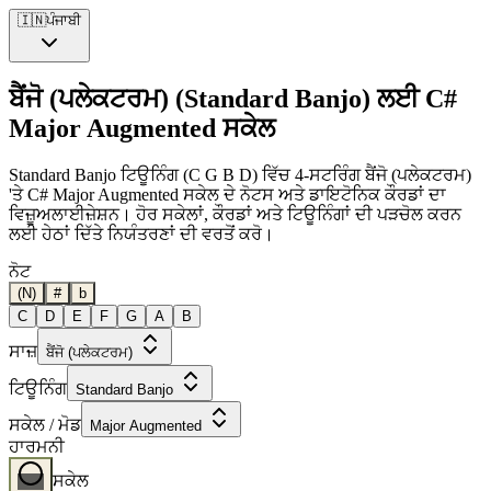
🇮🇳
ਪੰਜਾਬੀ
ਬੈਂਜੋ (ਪਲੇਕਟਰਮ) (Standard Banjo) ਲਈ C#
Major Augmented ਸਕੇਲ
Standard Banjo ਟਿਊਨਿੰਗ (C G B D) ਵਿੱਚ 4-ਸਟਰਿੰਗ ਬੈਂਜੋ (ਪਲੇਕਟਰਮ)
'ਤੇ C# Major Augmented ਸਕੇਲ ਦੇ ਨੋਟਸ ਅਤੇ ਡਾਇਟੋਨਿਕ ਕੌਰਡਾਂ ਦਾ
ਵਿਜ਼ੂਅਲਾਈਜ਼ੇਸ਼ਨ। ਹੋਰ ਸਕੇਲਾਂ, ਕੌਰਡਾਂ ਅਤੇ ਟਿਊਨਿੰਗਾਂ ਦੀ ਪੜਚੋਲ ਕਰਨ
ਲਈ ਹੇਠਾਂ ਦਿੱਤੇ ਨਿਯੰਤਰਣਾਂ ਦੀ ਵਰਤੋਂ ਕਰੋ।
ਨੋਟ
(N)
#
b
C
D
E
F
G
A
B
ਸਾਜ਼
ਬੈਂਜੋ (ਪਲੇਕਟਰਮ)
ਟਿਊਨਿੰਗ
Standard Banjo
ਸਕੇਲ / ਮੋਡ
Major Augmented
ਹਾਰਮਨੀ
ਸਕੇਲ