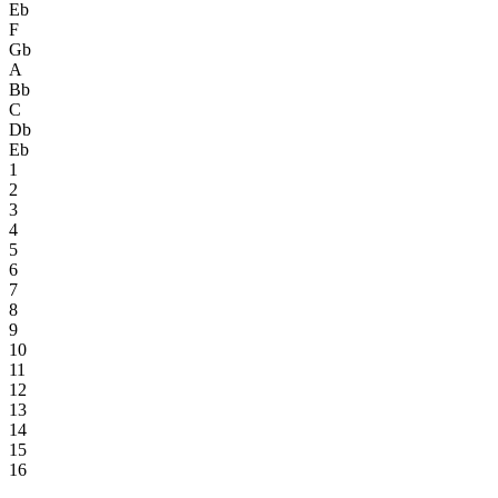
Eb
F
Gb
A
Bb
C
Db
Eb
1
2
3
4
5
6
7
8
9
10
11
12
13
14
15
16