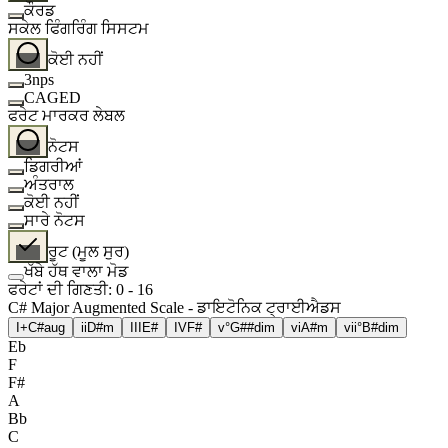
ਕੌਰਡ
ਸਕੇਲ ਫਿੰਗਰਿੰਗ ਸਿਸਟਮ
ਕੋਈ ਨਹੀਂ
3nps
CAGED
ਫਰੇਟ ਮਾਰਕਰ ਲੇਬਲ
ਨੋਟਸ
ਡਿਗਰੀਆਂ
ਅੰਤਰਾਲ
ਕੋਈ ਨਹੀਂ
ਸਾਰੇ ਨੋਟਸ
ਰੂਟ (ਮੂਲ ਸੁਰ)
ਖੱਬੇ ਹੱਥ ਵਾਲਾ ਮੋਡ
ਫਰੇਟਾਂ ਦੀ ਗਿਣਤੀ
:
0
-
16
C# Major Augmented Scale - ਡਾਇਟੋਨਿਕ ਟ੍ਰਾਈਐਡਸ
I+
C#aug
ii
D#m
III
E#
IV
F#
v°
G##dim
vi
A#m
vii°
B#dim
Eb
F
F#
A
Bb
C