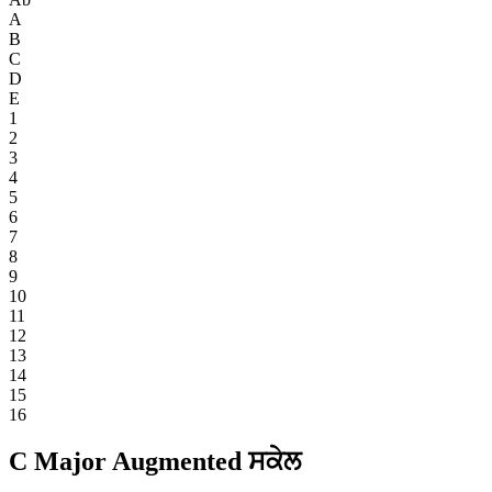
A
B
C
D
E
1
2
3
4
5
6
7
8
9
10
11
12
13
14
15
16
C Major Augmented ਸਕੇਲ