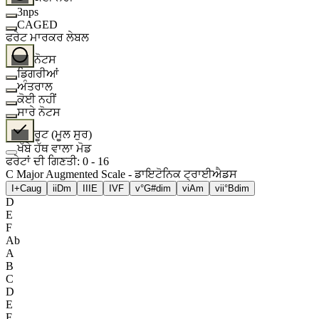
3nps
CAGED
ਫਰੇਟ ਮਾਰਕਰ ਲੇਬਲ
ਨੋਟਸ
ਡਿਗਰੀਆਂ
ਅੰਤਰਾਲ
ਕੋਈ ਨਹੀਂ
ਸਾਰੇ ਨੋਟਸ
ਰੂਟ (ਮੂਲ ਸੁਰ)
ਖੱਬੇ ਹੱਥ ਵਾਲਾ ਮੋਡ
ਫਰੇਟਾਂ ਦੀ ਗਿਣਤੀ
:
0
-
16
C Major Augmented Scale - ਡਾਇਟੋਨਿਕ ਟ੍ਰਾਈਐਡਸ
I+
Caug
ii
Dm
III
E
IV
F
v°
G#dim
vi
Am
vii°
Bdim
D
E
F
Ab
A
B
C
D
E
F