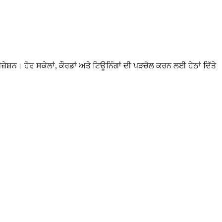
ੇਸ਼ਨ। ਹੋਰ ਸਕੇਲਾਂ, ਕੌਰਡਾਂ ਅਤੇ ਟਿਊਨਿੰਗਾਂ ਦੀ ਪੜਚੋਲ ਕਰਨ ਲਈ ਹੇਠਾਂ ਦਿੱਤੇ