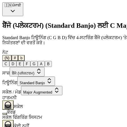
🇮🇳
ਪੰਜਾਬੀ
ਬੈਂਜੋ (ਪਲੇਕਟਰਮ) (Standard Banjo) ਲਈ C M
Standard Banjo ਟਿਊਨਿੰਗ (C G B D) ਵਿੱਚ 4-ਸਟਰਿੰਗ ਬੈਂਜੋ (ਪਲੇਕਟਰਮ) 'ਤ
ਨਿਯੰਤਰਣਾਂ ਦੀ ਵਰਤੋਂ ਕਰੋ।
ਨੋਟ
(N)
#
b
C
D
E
F
G
A
B
ਸਾਜ਼
ਬੈਂਜੋ (ਪਲੇਕਟਰਮ)
ਟਿਊਨਿੰਗ
Standard Banjo
ਸਕੇਲ / ਮੋਡ
Major Augmented
ਹਾਰਮਨੀ
ਸਕੇਲ
ਕੌਰਡ
ਸਕੇਲ ਫਿੰਗਰਿੰਗ ਸਿਸਟਮ
ਕੋਈ ਨਹੀਂ