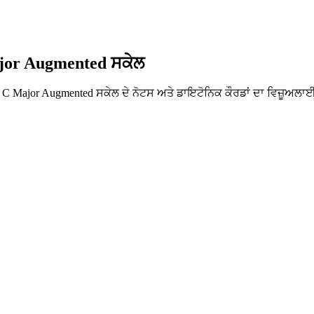
ajor Augmented ਸਕੇਲ
ੇ C Major Augmented ਸਕੇਲ ਦੇ ਨੋਟਸ ਅਤੇ ਡਾਇਟੋਨਿਕ ਕੌਰਡਾਂ ਦਾ ਵਿਜ਼ੂਅਲਾਈਜ਼