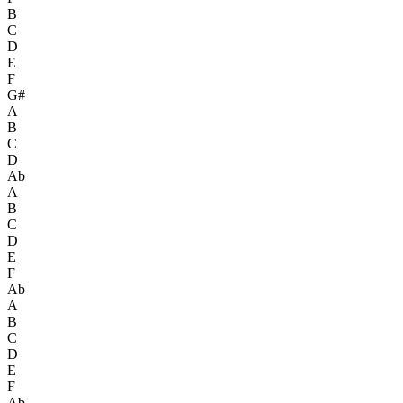
B
C
D
E
F
G#
A
B
C
D
Ab
A
B
C
D
E
F
Ab
A
B
C
D
E
F
Ab