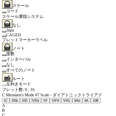
スケール
コード
スケール運指システム
なし
3nps
CAGED
フレットマーカーラベル
ノート
度数
インターバル
なし
すべてのノート
ルート
左利きモード
フレット数
:
0
-
16
C Messiaen's Mode #7 Scale - ダイアトニックトライアド
I
C
II
Db
III
D
IV
Eb
V
F
VI
F#
VII
G
8
Ab
9
A
10
B
A
B
C