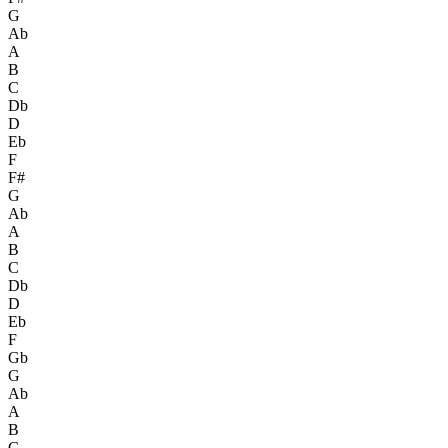
G
Ab
A
B
C
Db
D
Eb
F
F#
G
Ab
A
B
C
Db
D
Eb
F
Gb
G
Ab
A
B
C