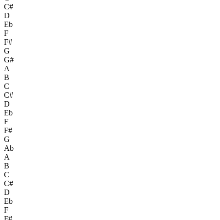
C#
D
Eb
F
F#
G
G#
A
B
C
C#
D
Eb
F
F#
G
Ab
A
B
C
C#
D
Eb
F
F#