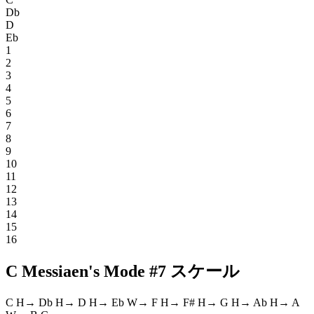
Db
D
Eb
1
2
3
4
5
6
7
8
9
10
11
12
13
14
15
16
C Messiaen's Mode #7 スケール
C
H
→
Db
H
→
D
H
→
Eb
W
→
F
H
→
F#
H
→
G
H
→
Ab
H
→
A