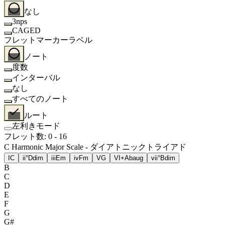
なし
3nps
CAGED
フレットマーカーラベル
ノート
度数
インターバル
なし
すべてのノート
ルート
左利きモード
フレット数
:
0
-
16
C Harmonic Major Scale - ダイアトニックトライアド
I
C
ii°
Ddim
iii
Em
iv
Fm
V
G
VI+
Abaug
vii°
Bdim
B
C
D
E
F
G
G#