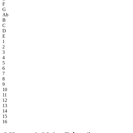
F
G
Ab
B
C
D
E
1
2
3
4
5
6
7
8
9
10
11
12
13
14
15
16