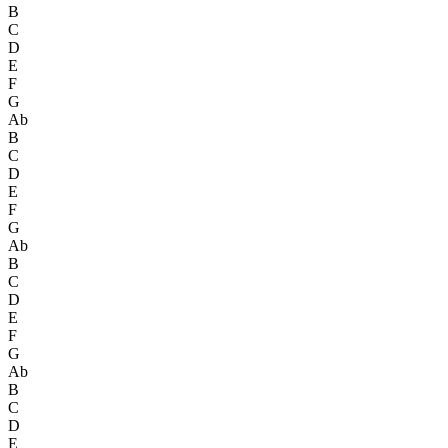
B
C
D
E
F
G
Ab
B
C
D
E
F
G
Ab
B
C
D
E
F
G
Ab
B
C
D
E