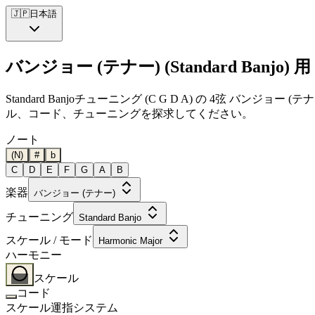
🇯🇵
日本語
バンジョー (テナー) (Standard Banjo) 用
Standard Banjoチューニング (C G D A) の 4弦 バ
ル、コード、チューニングを探求してください。
ノート
(N)
#
b
C
D
E
F
G
A
B
楽器
バンジョー (テナー)
チューニング
Standard Banjo
スケール / モード
Harmonic Major
ハーモニー
スケール
コード
スケール運指システム