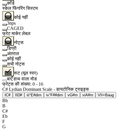
कॉर्ड
स्केल फिंगरिंग सिस्टम
कोई नहीं
3nps
CAGED
फ्रेट मार्कर लेबल
नोट्स
डिग्री
अंतराल
कोई नहीं
सभी नोट्स
रूट (मूल स्वर)
बाएँ हाथ वाला मोड
फ्रेट्स की संख्या
:
0
-
16
C# Lydian Dominant Scale - डायटोनिक ट्राइड्स
I
C#
II
D#
iii°
E#dim
iv°
F##dim
v
G#m
vi
A#m
VII+
Baug
Bb
B
C#
Eb
F
G