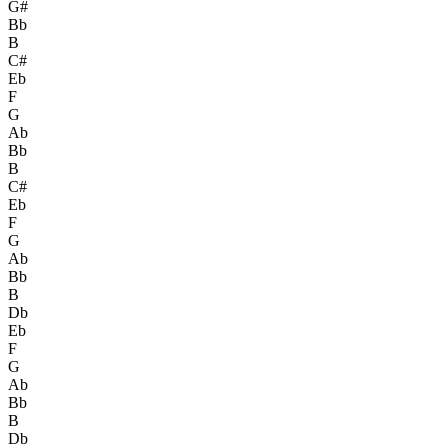
G#
Bb
B
C#
Eb
F
G
Ab
Bb
B
C#
Eb
F
G
Ab
Bb
B
Db
Eb
F
G
Ab
Bb
B
Db