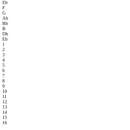
Eb
F
G
Ab
Bb
B
Db
Eb
1
2
3
4
5
6
7
8
9
10
11
12
13
14
15
16