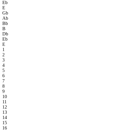
Eb
E
Gb
Ab
Bb
B
Db
Eb
E
1
2
3
4
5
6
7
8
9
10
11
12
13
14
15
16