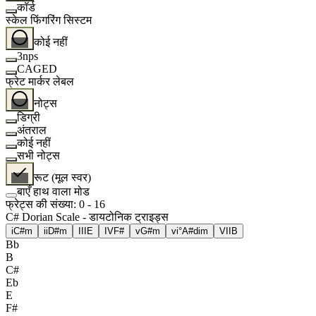
कॉर्ड
स्केल फिंगरिंग सिस्टम
कोई नहीं
3nps
CAGED
फ्रेट मार्कर लेबल
नोट्स
डिग्री
अंतराल
कोई नहीं
सभी नोट्स
रूट (मूल स्वर)
बाएँ हाथ वाला मोड
फ्रेट्स की संख्या
:
0
-
16
C# Dorian Scale - डायटोनिक ट्राइड्स
i
C#m
ii
D#m
III
E
IV
F#
v
G#m
vi°
A#dim
VII
B
Bb
B
C#
Eb
E
F#