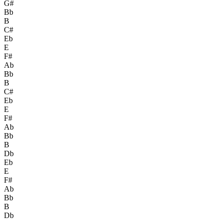
G#
Bb
B
C#
Eb
E
F#
Ab
Bb
B
C#
Eb
E
F#
Ab
Bb
B
Db
Eb
E
F#
Ab
Bb
B
Db