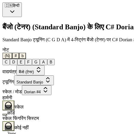
🇮🇳
हिन्दी
बैंजो (टेनर) (Standard Banjo) के लिए C# Doria
Standard Banjo ट्यूनिंग (C G D A) में 4-स्ट्रिंग बैंजो (टेनर) पर C# Doria
नोट
(N)
#
b
C
D
E
F
G
A
B
वाद्ययंत्र
बैंजो (टेनर)
ट्यूनिंग
Standard Banjo
स्केल / मोड
Dorian #4
हार्मनी
स्केल
कॉर्ड
स्केल फिंगरिंग सिस्टम
कोई नहीं
3nps