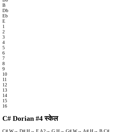
B
Db
Eb
E
1
2
3
4
5
6
7
8
9
10
11
12
13
14
15
16
C# Dorian #4 स्केल
C#
W
→
D#
H
→
E
A2
→
G
H
→
G#
W
→
A#
H
→
B
C#