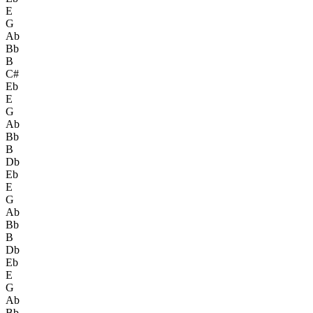
E
G
Ab
Bb
B
C#
Eb
E
G
Ab
Bb
B
Db
Eb
E
G
Ab
Bb
B
Db
Eb
E
G
Ab
Bb