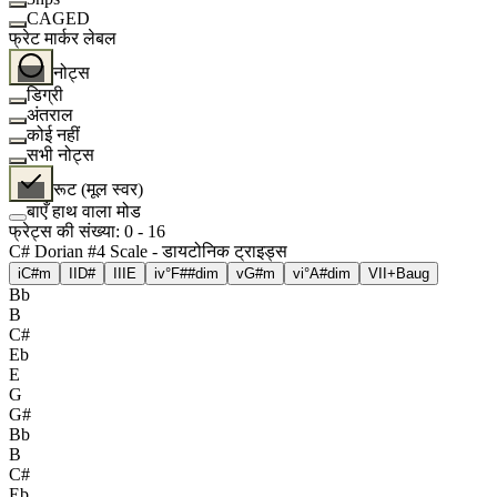
CAGED
फ्रेट मार्कर लेबल
नोट्स
डिग्री
अंतराल
कोई नहीं
सभी नोट्स
रूट (मूल स्वर)
बाएँ हाथ वाला मोड
फ्रेट्स की संख्या
:
0
-
16
C# Dorian #4 Scale - डायटोनिक ट्राइड्स
i
C#m
II
D#
III
E
iv°
F##dim
v
G#m
vi°
A#dim
VII+
Baug
Bb
B
C#
Eb
E
G
G#
Bb
B
C#
Eb