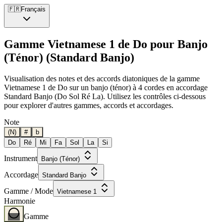
🇫🇷
Français
Gamme Vietnamese 1 de Do pour Banjo
(Ténor) (Standard Banjo)
Visualisation des notes et des accords diatoniques de la gamme
Vietnamese 1 de Do sur un banjo (ténor) à 4 cordes en accordage
Standard Banjo (Do Sol Ré La). Utilisez les contrôles ci-dessous
pour explorer d'autres gammes, accords et accordages.
Note
(N)
#
b
Do
Ré
Mi
Fa
Sol
La
Si
Instrument
Banjo (Ténor)
Accordage
Standard Banjo
Gamme / Mode
Vietnamese 1
Harmonie
Gamme