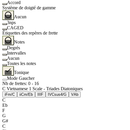
Accord
Système de doigté de gamme
Aucun
3nps
CAGED
Étiquettes des repères de frette
Notes
Degrés
Intervalles
Aucun
Toutes les notes
Tonique
Mode Gaucher
Nb de frettes
:
0
-
16
C Vietnamese 1 Scale - Triades Diatoniques
i
Fm/C
ii
Cm/Eb
III
F
IV
Csus4/G
V
Ab
C
Eb
F
G
G#
C