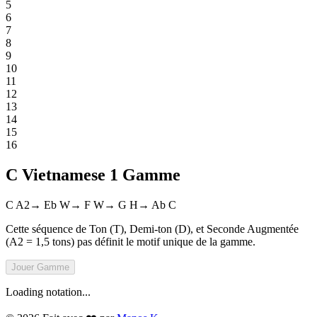
5
6
7
8
9
10
11
12
13
14
15
16
C Vietnamese 1 Gamme
C
A2
→
Eb
W
→
F
W
→
G
H
→
Ab
C
Cette séquence de Ton (T), Demi-ton (D), et Seconde Augmentée
(A2 = 1,5 tons) pas définit le motif unique de la gamme.
Jouer
Gamme
Loading notation...