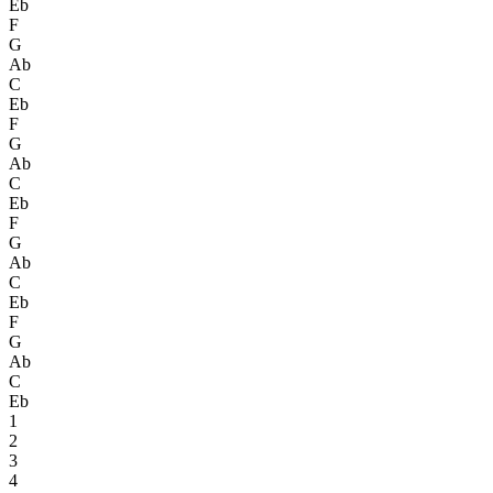
Eb
F
G
Ab
C
Eb
F
G
Ab
C
Eb
F
G
Ab
C
Eb
F
G
Ab
C
Eb
1
2
3
4