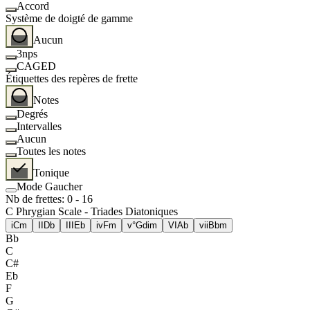
Accord
Système de doigté de gamme
Aucun
3nps
CAGED
Étiquettes des repères de frette
Notes
Degrés
Intervalles
Aucun
Toutes les notes
Tonique
Mode Gaucher
Nb de frettes
:
0
-
16
C Phrygian Scale - Triades Diatoniques
i
Cm
II
Db
III
Eb
iv
Fm
v°
Gdim
VI
Ab
vii
Bbm
Bb
C
C#
Eb
F
G