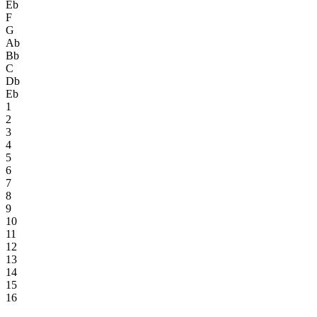
Eb
F
G
Ab
Bb
C
Db
Eb
1
2
3
4
5
6
7
8
9
10
11
12
13
14
15
16