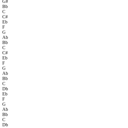
G#
Bb
C
C#
Eb
F
G
Ab
Bb
C
C#
Eb
F
G
Ab
Bb
C
Db
Eb
F
G
Ab
Bb
C
Db