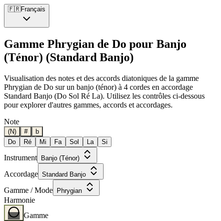
🇫🇷
Français
Gamme Phrygian de Do pour Banjo
(Ténor) (Standard Banjo)
Visualisation des notes et des accords diatoniques de la gamme
Phrygian de Do sur un banjo (ténor) à 4 cordes en accordage
Standard Banjo (Do Sol Ré La). Utilisez les contrôles ci-dessous
pour explorer d'autres gammes, accords et accordages.
Note
(N)
#
b
Do
Ré
Mi
Fa
Sol
La
Si
Instrument
Banjo (Ténor)
Accordage
Standard Banjo
Gamme / Mode
Phrygian
Harmonie
Gamme