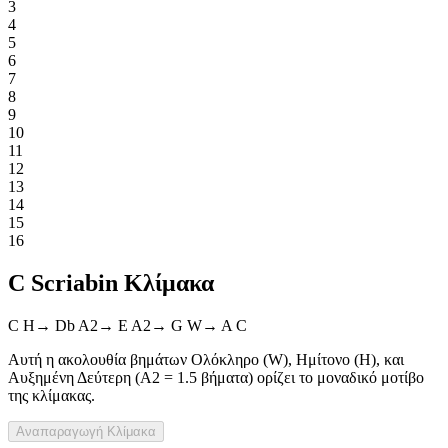
3
4
5
6
7
8
9
10
11
12
13
14
15
16
C Scriabin Κλίμακα
C
H
→
Db
A2
→
E
A2
→
G
W
→
A
C
Αυτή η ακολουθία βημάτων Ολόκληρο (W), Ημίτονο (H), και
Αυξημένη Δεύτερη (A2 = 1.5 βήματα) ορίζει το μοναδικό μοτίβο
της κλίμακας.
Αναπαραγωγή
Κλίμακα