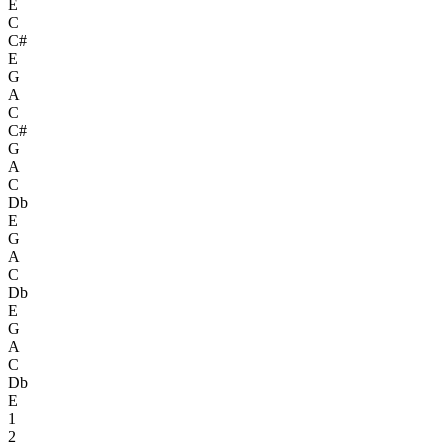
E
C
C#
E
G
A
C
C#
G
A
C
Db
E
G
A
C
Db
E
G
A
C
Db
E
1
2