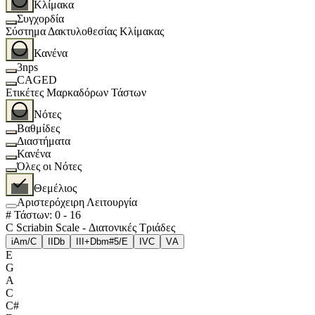
Κλίμακα
Συγχορδία
Σύστημα Δακτυλοθεσίας Κλίμακας
Κανένα
3nps
CAGED
Ετικέτες Μαρκαδόρων Τάστων
Νότες
Βαθμίδες
Διαστήματα
Κανένα
Όλες οι Νότες
Θεμέλιος
Αριστερόχειρη Λειτουργία
# Τάστων
:
0
-
16
C Scriabin Scale - Διατονικές Τριάδες
i
Am/C
II
Db
III+
Dbm#5/E
IV
C
V
A
E
G
A
C
C#