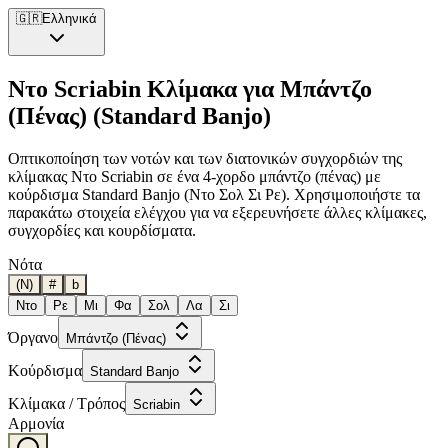
🇬🇷
Ελληνικά
Ντο Scriabin Κλίμακα για Μπάντζο
(Πένας) (Standard Banjo)
Οπτικοποίηση των νοτών και των διατονικών συγχορδιών της
κλίμακας Ντο Scriabin σε ένα 4-χορδο μπάντζο (πένας) με
κούρδισμα Standard Banjo (Ντο Σολ Σι Ρε). Χρησιμοποιήστε τα
παρακάτω στοιχεία ελέγχου για να εξερευνήσετε άλλες κλίμακες,
συγχορδίες και κουρδίσματα.
Νότα
(N)
#
b
Ντο
Ρε
Μι
Φα
Σολ
Λα
Σι
Όργανο
Μπάντζο (Πένας)
Κούρδισμα
Standard Banjo
Κλίμακα / Τρόπος
Scriabin
Αρμονία