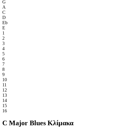
G
A
C
D
Eb
E
1
2
3
4
5
6
7
8
9
10
11
12
13
14
15
16
C Major Blues Κλίμακα