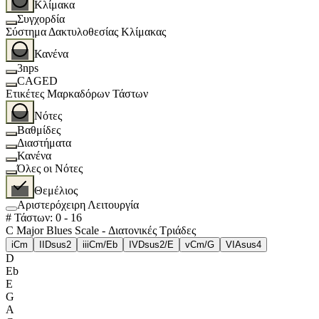
Κλίμακα
Συγχορδία
Σύστημα Δακτυλοθεσίας Κλίμακας
Κανένα
3nps
CAGED
Ετικέτες Μαρκαδόρων Τάστων
Νότες
Βαθμίδες
Διαστήματα
Κανένα
Όλες οι Νότες
Θεμέλιος
Αριστερόχειρη Λειτουργία
# Τάστων
:
0
-
16
C Major Blues Scale - Διατονικές Τριάδες
i
Cm
II
Dsus2
iii
Cm/Eb
IV
Dsus2/E
v
Cm/G
VI
Asus4
D
Eb
E
G
A