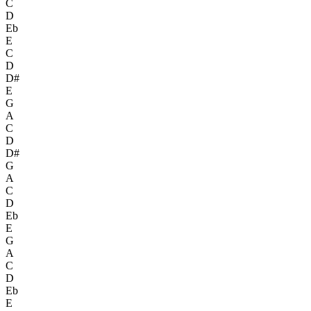
C
D
Eb
E
C
D
D#
E
G
A
C
D
D#
G
A
C
D
Eb
E
G
A
C
D
Eb
E