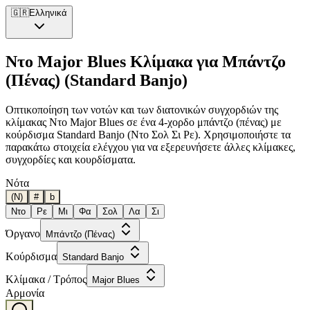
🇬🇷
Ελληνικά
Ντο Major Blues Κλίμακα για Μπάντζο
(Πένας) (Standard Banjo)
Οπτικοποίηση των νοτών και των διατονικών συγχορδιών της
κλίμακας Ντο Major Blues σε ένα 4-χορδο μπάντζο (πένας) με
κούρδισμα Standard Banjo (Ντο Σολ Σι Ρε). Χρησιμοποιήστε τα
παρακάτω στοιχεία ελέγχου για να εξερευνήσετε άλλες κλίμακες,
συγχορδίες και κουρδίσματα.
Νότα
(N)
#
b
Ντο
Ρε
Μι
Φα
Σολ
Λα
Σι
Όργανο
Μπάντζο (Πένας)
Κούρδισμα
Standard Banjo
Κλίμακα / Τρόπος
Major Blues
Αρμονία