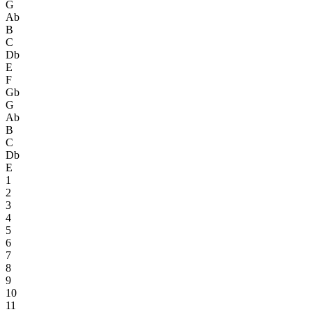
G
Ab
B
C
Db
E
F
Gb
G
Ab
B
C
Db
E
1
2
3
4
5
6
7
8
9
10
11