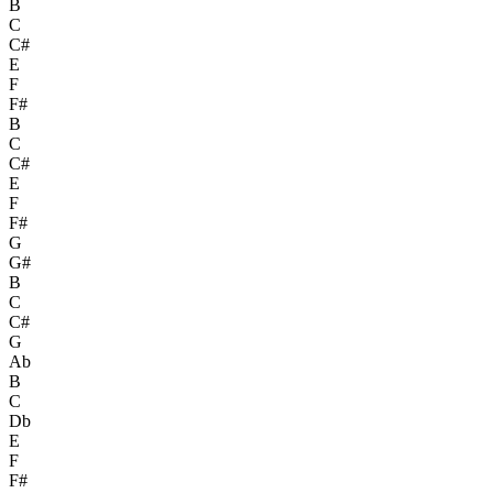
B
C
C#
E
F
F#
B
C
C#
E
F
F#
G
G#
B
C
C#
G
Ab
B
C
Db
E
F
F#