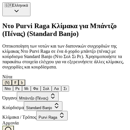
🇬🇷
Ελληνικά
Ντο Purvi Raga Κλίμακα για Μπάντζο
(Πένας) (Standard Banjo)
Οπτικοποίηση των νοτών και των διατονικών συγχορδιών της
κλίμακας Ντο Purvi Raga σε ένα 4-χορδο μπάντζο (πένας) με
κούρδισμα Standard Banjo (Ντο Σολ Σι Ρε). Χρησιμοποιήστε τα
παρακάτω στοιχεία ελέγχου για να εξερευνήσετε άλλες κλίμακες,
συγχορδίες και κουρδίσματα.
Νότα
(N)
#
b
Ντο
Ρε
Μι
Φα
Σολ
Λα
Σι
Όργανο
Μπάντζο (Πένας)
Κούρδισμα
Standard Banjo
Κλίμακα / Τρόπος
Purvi Raga
Αρμονία