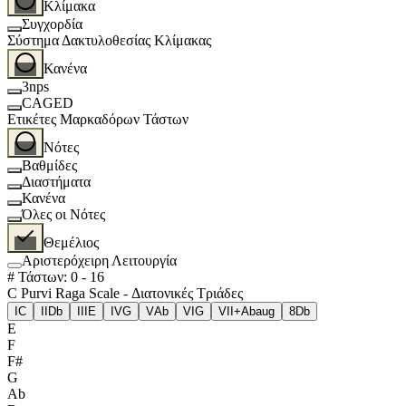
Κλίμακα
Συγχορδία
Σύστημα Δακτυλοθεσίας Κλίμακας
Κανένα
3nps
CAGED
Ετικέτες Μαρκαδόρων Τάστων
Νότες
Βαθμίδες
Διαστήματα
Κανένα
Όλες οι Νότες
Θεμέλιος
Αριστερόχειρη Λειτουργία
# Τάστων
:
0
-
16
C Purvi Raga Scale - Διατονικές Τριάδες
I
C
II
Db
III
E
IV
G
V
Ab
VI
G
VII+
Abaug
8
Db
E
F
F#
G
Ab