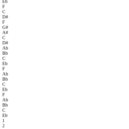
Eb
F
C
D#
F
G#
A#
C
D#
Ab
Bb
C
Eb
F
Ab
Bb
C
Eb
F
Ab
Bb
C
Eb
1
2