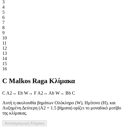
3
4
5
6
7
8
9
10
11
12
13
14
15
16
C Malkos Raga Κλίμακα
C
A2
→
Eb
W
→
F
A2
→
Ab
W
→
Bb
C
Αυτή η ακολουθία βημάτων Ολόκληρο (W), Ημίτονο (H), και
Αυξημένη Δεύτερη (A2 = 1.5 βήματα) ορίζει το μοναδικό μοτίβο
της κλίμακας.
Αναπαραγωγή
Κλίμακα