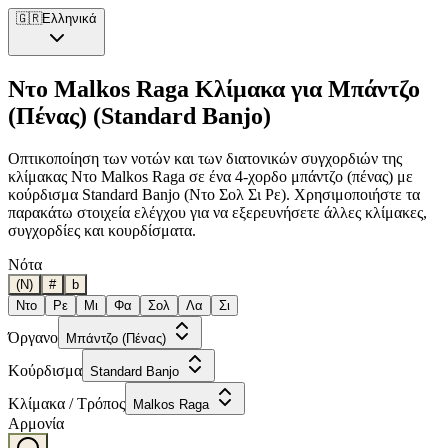
🇬🇷
Ελληνικά
Ντο Malkos Raga Κλίμακα για Μπάντζο
(Πένας) (Standard Banjo)
Οπτικοποίηση των νοτών και των διατονικών συγχορδιών της
κλίμακας Ντο Malkos Raga σε ένα 4-χορδο μπάντζο (πένας) με
κούρδισμα Standard Banjo (Ντο Σολ Σι Ρε). Χρησιμοποιήστε τα
παρακάτω στοιχεία ελέγχου για να εξερευνήσετε άλλες κλίμακες,
συγχορδίες και κουρδίσματα.
Νότα
(N)
#
b
Ντο
Ρε
Μι
Φα
Σολ
Λα
Σι
Όργανο
Μπάντζο (Πένας)
Κούρδισμα
Standard Banjo
Κλίμακα / Τρόπος
Malkos Raga
Αρμονία