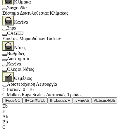
Κλίμακα
Συγχορδία
Σύστημα Δακτυλοθεσίας Κλίμακας
Κανένα
3nps
CAGED
Ετικέτες Μαρκαδόρων Τάστων
Νότες
Βαθμίδες
Διαστήματα
Κανένα
Όλες οι Νότες
Θεμέλιος
Αριστερόχειρη Λειτουργία
# Τάστων
:
0
-
16
C Malkos Raga Scale - Διατονικές Τριάδες
I
Fsus4/C
II+
Cm#5/Eb
III
Ebsus2/F
iv
Fm/Ab
V
Ebsus4/Bb
Eb
F
Ab
Bb
C