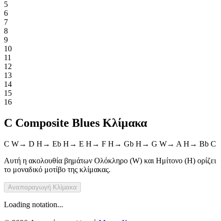
5
6
7
8
9
10
11
12
13
14
15
16
C Composite Blues Κλίμακα
C
W
→
D
H
→
Eb
H
→
E
H
→
F
H
→
Gb
H
→
G
W
→
A
H
→
Bb
C
Αυτή η ακολουθία βημάτων Ολόκληρο (W) και Ημίτονο (H) ορίζει
το μοναδικό μοτίβο της κλίμακας.
Αναπαραγωγή
Κλίμακα
Loading notation...