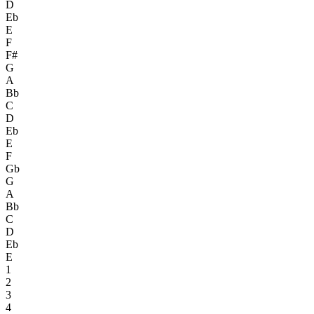
D
Eb
E
F
F#
G
A
Bb
C
D
Eb
E
F
Gb
G
A
Bb
C
D
Eb
E
1
2
3
4