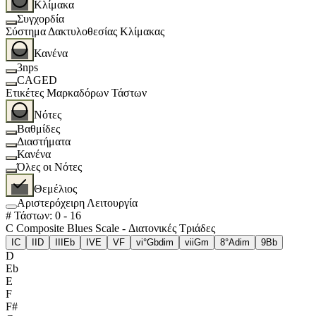
Κλίμακα
Συγχορδία
Σύστημα Δακτυλοθεσίας Κλίμακας
Κανένα
3nps
CAGED
Ετικέτες Μαρκαδόρων Τάστων
Νότες
Βαθμίδες
Διαστήματα
Κανένα
Όλες οι Νότες
Θεμέλιος
Αριστερόχειρη Λειτουργία
# Τάστων
:
0
-
16
C Composite Blues Scale - Διατονικές Τριάδες
I
C
II
D
III
Eb
IV
E
V
F
vi°
Gbdim
vii
Gm
8°
Adim
9
Bb
D
Eb
E
F
F#