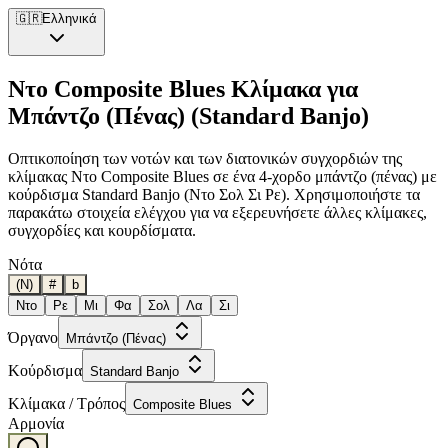
🇬🇷
Ελληνικά
Ντο Composite Blues Κλίμακα για
Μπάντζο (Πένας) (Standard Banjo)
Οπτικοποίηση των νοτών και των διατονικών συγχορδιών της
κλίμακας Ντο Composite Blues σε ένα 4-χορδο μπάντζο (πένας) με
κούρδισμα Standard Banjo (Ντο Σολ Σι Ρε). Χρησιμοποιήστε τα
παρακάτω στοιχεία ελέγχου για να εξερευνήσετε άλλες κλίμακες,
συγχορδίες και κουρδίσματα.
Νότα
(N)
#
b
Ντο
Ρε
Μι
Φα
Σολ
Λα
Σι
Όργανο
Μπάντζο (Πένας)
Κούρδισμα
Standard Banjo
Κλίμακα / Τρόπος
Composite Blues
Αρμονία