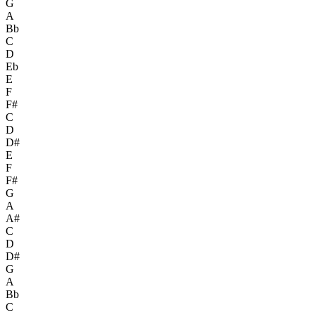
G
A
Bb
C
D
Eb
E
F
F#
C
D
D#
E
F
F#
G
A
A#
C
D
D#
G
A
Bb
C