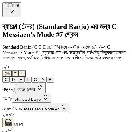
🇧🇩
বাংলা
ব্যাঞ্জো (টেনর) (Standard Banjo) এর জন্য C
Messiaen's Mode #7 স্কেল
Standard Banjo (C G D A) টিউনিংয়ে 4-স্ট্রিং ব্যাঞ্জো (টেনর)-এ C
Messiaen's Mode #7 স্কেলের নোট এবং ডায়াটোনিক কর্ডগুলির ভিজ্যুয়ালাইজেশন।
অন্যান্য স্কেল, কর্ড এবং টিউনিং অন্বেষণ করতে নীচের নিয়ন্ত্রণগুলি ব্যবহার করুন।
নোট
(N)
#
b
C
D
E
F
G
A
B
বাদ্যযন্ত্র
ব্যাঞ্জো (টেনর)
টিউনিং
Standard Banjo
স্কেল / মোড
Messiaen's Mode #7
হারমোনি
স্কেল
কর্ড