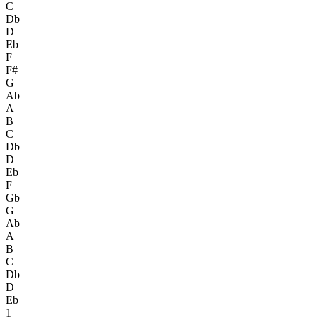
C
Db
D
Eb
F
F#
G
Ab
A
B
C
Db
D
Eb
F
Gb
G
Ab
A
B
C
Db
D
Eb
1