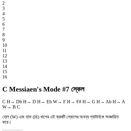
2
3
4
5
6
7
8
9
10
11
12
13
14
15
16
C Messiaen's Mode #7 স্কেল
C
H
→
Db
H
→
D
H
→
Eb
W
→
F
H
→
F#
H
→
G
H
→
Ab
H
→
A
W
→
B
C
হোল (W) এবং হাফ (H) ধাপের এই ক্রমটি স্কেলের অনন্য প্যাটার্নকে সংজ্ঞায়িত
করে।