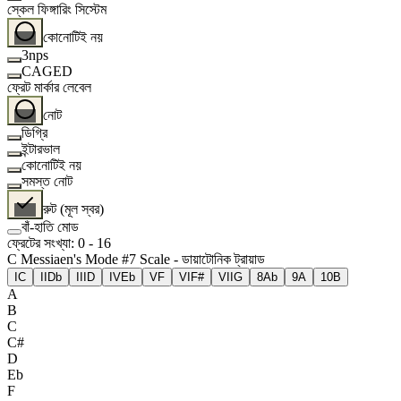
স্কেল ফিঙ্গারিং সিস্টেম
কোনোটিই নয়
3nps
CAGED
ফ্রেট মার্কার লেবেল
নোট
ডিগ্রি
ইন্টারভাল
কোনোটিই নয়
সমস্ত নোট
রুট (মূল স্বর)
বাঁ-হাতি মোড
ফ্রেটের সংখ্যা
:
0
-
16
C Messiaen's Mode #7 Scale - ডায়াটোনিক ট্রায়াড
I
C
II
Db
III
D
IV
Eb
V
F
VI
F#
VII
G
8
Ab
9
A
10
B
A
B
C
C#
D
Eb
F