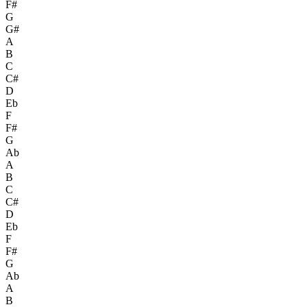
F#
G
G#
A
B
C
C#
D
Eb
F
F#
G
Ab
A
B
C
C#
D
Eb
F
F#
G
Ab
A
B