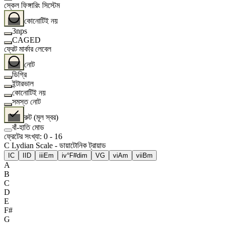
স্কেল ফিঙ্গারিং সিস্টেম
কোনোটিই নয়
3nps
CAGED
ফ্রেট মার্কার লেবেল
নোট
ডিগ্রি
ইন্টারভাল
কোনোটিই নয়
সমস্ত নোট
রুট (মূল স্বর)
বাঁ-হাতি মোড
ফ্রেটের সংখ্যা
:
0
-
16
C Lydian Scale - ডায়াটোনিক ট্রায়াড
I
C
II
D
iii
Em
iv°
F#dim
V
G
vi
Am
vii
Bm
A
B
C
D
E
F#
G