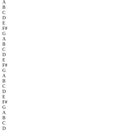
A
B
C
D
E
F#
G
A
B
C
D
E
F#
G
A
B
C
D
E
F#
G
A
B
C
D