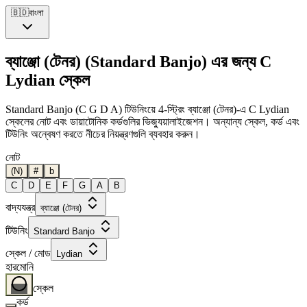
🇧🇩
বাংলা
ব্যাঞ্জো (টেনর) (Standard Banjo) এর জন্য C
Lydian স্কেল
Standard Banjo (C G D A) টিউনিংয়ে 4-স্ট্রিং ব্যাঞ্জো (টেনর)-এ C Lydian
স্কেলের নোট এবং ডায়াটোনিক কর্ডগুলির ভিজ্যুয়ালাইজেশন। অন্যান্য স্কেল, কর্ড এবং
টিউনিং অন্বেষণ করতে নীচের নিয়ন্ত্রণগুলি ব্যবহার করুন।
নোট
(N)
#
b
C
D
E
F
G
A
B
বাদ্যযন্ত্র
ব্যাঞ্জো (টেনর)
টিউনিং
Standard Banjo
স্কেল / মোড
Lydian
হারমোনি
স্কেল
কর্ড