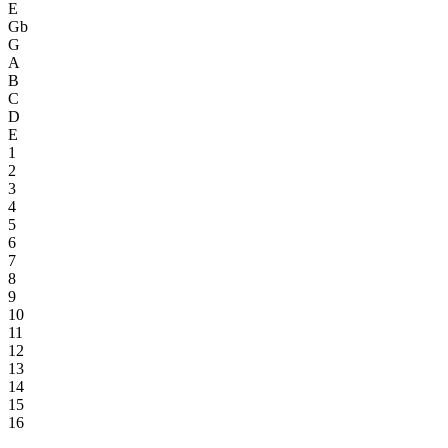
E
Gb
G
A
B
C
D
E
1
2
3
4
5
6
7
8
9
10
11
12
13
14
15
16