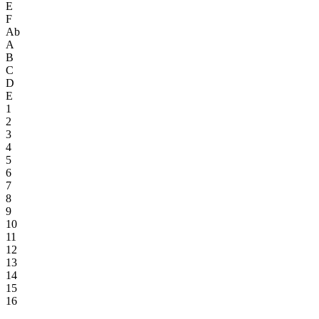
E
F
Ab
A
B
C
D
E
1
2
3
4
5
6
7
8
9
10
11
12
13
14
15
16