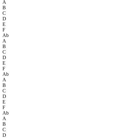
A
B
C
D
E
F
Ab
A
B
C
D
E
F
Ab
A
B
C
D
E
F
Ab
A
B
C
D