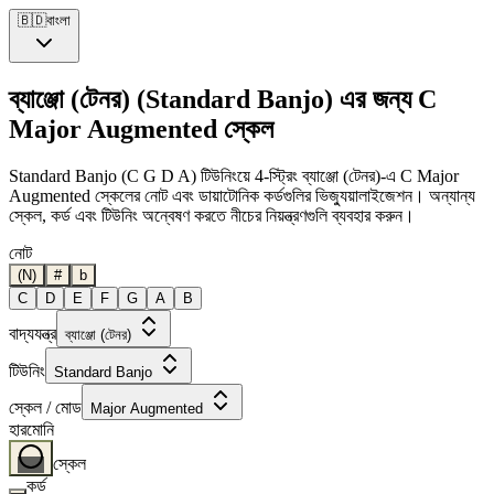
🇧🇩
বাংলা
ব্যাঞ্জো (টেনর) (Standard Banjo) এর জন্য C
Major Augmented স্কেল
Standard Banjo (C G D A) টিউনিংয়ে 4-স্ট্রিং ব্যাঞ্জো (টেনর)-এ C Major
Augmented স্কেলের নোট এবং ডায়াটোনিক কর্ডগুলির ভিজ্যুয়ালাইজেশন। অন্যান্য
স্কেল, কর্ড এবং টিউনিং অন্বেষণ করতে নীচের নিয়ন্ত্রণগুলি ব্যবহার করুন।
নোট
(N)
#
b
C
D
E
F
G
A
B
বাদ্যযন্ত্র
ব্যাঞ্জো (টেনর)
টিউনিং
Standard Banjo
স্কেল / মোড
Major Augmented
হারমোনি
স্কেল
কর্ড