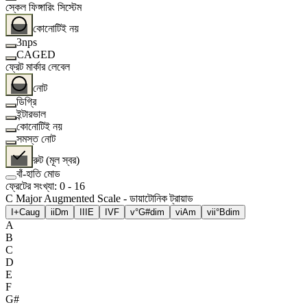
স্কেল ফিঙ্গারিং সিস্টেম
কোনোটিই নয়
3nps
CAGED
ফ্রেট মার্কার লেবেল
নোট
ডিগ্রি
ইন্টারভাল
কোনোটিই নয়
সমস্ত নোট
রুট (মূল স্বর)
বাঁ-হাতি মোড
ফ্রেটের সংখ্যা
:
0
-
16
C Major Augmented Scale - ডায়াটোনিক ট্রায়াড
I+
Caug
ii
Dm
III
E
IV
F
v°
G#dim
vi
Am
vii°
Bdim
A
B
C
D
E
F
G#