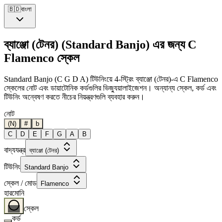
🇧🇩
বাংলা
ব্যাঞ্জো (টেনর) (Standard Banjo) এর জন্য C
Flamenco স্কেল
Standard Banjo (C G D A) টিউনিংয়ে 4-স্ট্রিং ব্যাঞ্জো (টেনর)-এ C Flamenco
স্কেলের নোট এবং ডায়াটোনিক কর্ডগুলির ভিজ্যুয়ালাইজেশন। অন্যান্য স্কেল, কর্ড এবং
টিউনিং অন্বেষণ করতে নীচের নিয়ন্ত্রণগুলি ব্যবহার করুন।
নোট
(N)
#
b
C
D
E
F
G
A
B
বাদ্যযন্ত্র
ব্যাঞ্জো (টেনর)
টিউনিং
Standard Banjo
স্কেল / মোড
Flamenco
হারমোনি
স্কেল
কর্ড