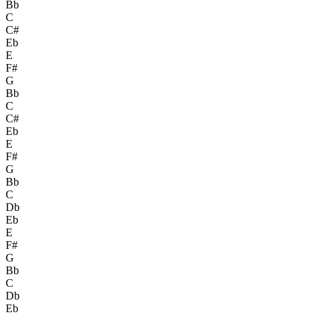
Bb
C
C#
Eb
E
F#
G
Bb
C
C#
Eb
E
F#
G
Bb
C
Db
Eb
E
F#
G
Bb
C
Db
Eb