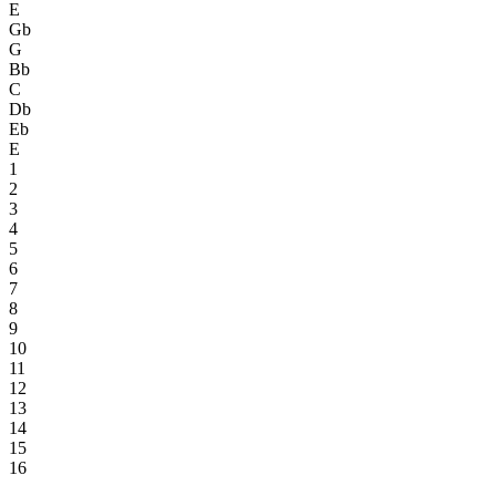
E
Gb
G
Bb
C
Db
Eb
E
1
2
3
4
5
6
7
8
9
10
11
12
13
14
15
16