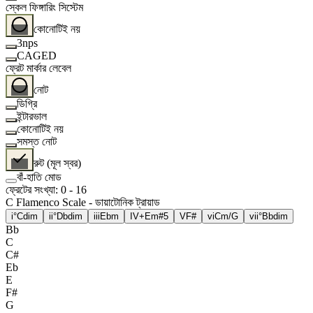
স্কেল ফিঙ্গারিং সিস্টেম
কোনোটিই নয়
3nps
CAGED
ফ্রেট মার্কার লেবেল
নোট
ডিগ্রি
ইন্টারভাল
কোনোটিই নয়
সমস্ত নোট
রুট (মূল স্বর)
বাঁ-হাতি মোড
ফ্রেটের সংখ্যা
:
0
-
16
C Flamenco Scale - ডায়াটোনিক ট্রায়াড
i°
Cdim
ii°
Dbdim
iii
Ebm
IV+
Em#5
V
F#
vi
Cm/G
vii°
Bbdim
Bb
C
C#
Eb
E
F#
G