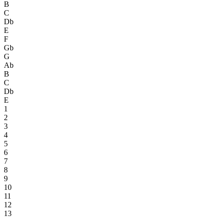
B
C
Db
E
F
Gb
G
Ab
B
C
Db
E
1
2
3
4
5
6
7
8
9
10
11
12
13