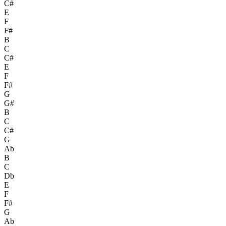
C#
E
F
F#
B
C
C#
E
F
F#
G
G#
B
C
C#
G
Ab
B
C
Db
E
F
F#
G
Ab