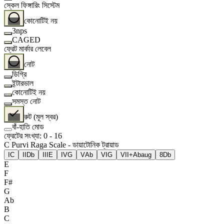
স্কেল ফিঙ্গারিং সিস্টেম
কোনোটিই নয়
3nps
CAGED
ফ্রেট মার্কার লেবেল
নোট
ডিগ্রি
ইন্টারভাল
কোনোটিই নয়
সমস্ত নোট
রুট (মূল স্বর)
বাঁ-হাতি মোড
ফ্রেটের সংখ্যা
:
0
-
16
C Purvi Raga Scale - ডায়াটোনিক ট্রায়াড
I
C
II
Db
III
E
IV
G
V
Ab
VI
G
VII+
Abaug
8
Db
E
F
F#
G
Ab
B
C