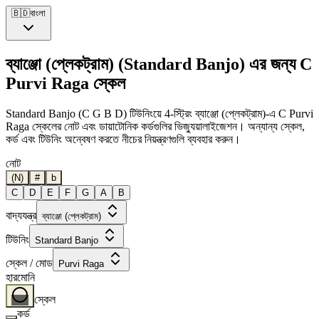
🇧🇩
বাংলা
ব্যাঞ্জো (প্লেকট্রাম) (Standard Banjo) এর জন্য C
Purvi Raga স্কেল
Standard Banjo (C G B D) টিউনিংয়ে 4-স্ট্রিং ব্যাঞ্জো (প্লেকট্রাম)-এ C Purvi
Raga স্কেলের নোট এবং ডায়াটোনিক কর্ডগুলির ভিজ্যুয়ালাইজেশন। অন্যান্য স্কেল,
কর্ড এবং টিউনিং অন্বেষণ করতে নীচের নিয়ন্ত্রণগুলি ব্যবহার করুন।
নোট
(N)
#
b
C
D
E
F
G
A
B
বাদ্যযন্ত্র
ব্যাঞ্জো (প্লেকট্রাম)
টিউনিং
Standard Banjo
স্কেল / মোড
Purvi Raga
হারমোনি
স্কেল
কর্ড