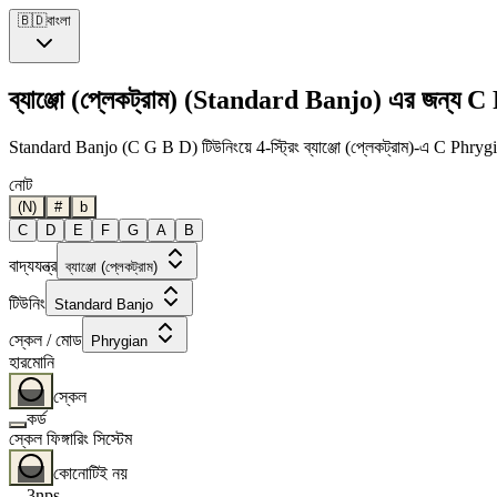
🇧🇩
বাংলা
ব্যাঞ্জো (প্লেকট্রাম) (Standard Banjo) এর জন্য 
Standard Banjo (C G B D) টিউনিংয়ে 4-স্ট্রিং ব্যাঞ্জো (প্লেকট্রাম)-এ C Phrygian 
নোট
(N)
#
b
C
D
E
F
G
A
B
বাদ্যযন্ত্র
ব্যাঞ্জো (প্লেকট্রাম)
টিউনিং
Standard Banjo
স্কেল / মোড
Phrygian
হারমোনি
স্কেল
কর্ড
স্কেল ফিঙ্গারিং সিস্টেম
কোনোটিই নয়
3nps