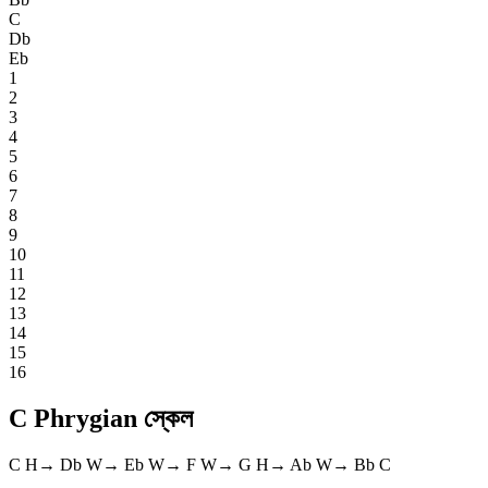
C
Db
Eb
1
2
3
4
5
6
7
8
9
10
11
12
13
14
15
16
C Phrygian স্কেল
C
H
→
Db
W
→
Eb
W
→
F
W
→
G
H
→
Ab
W
→
Bb
C