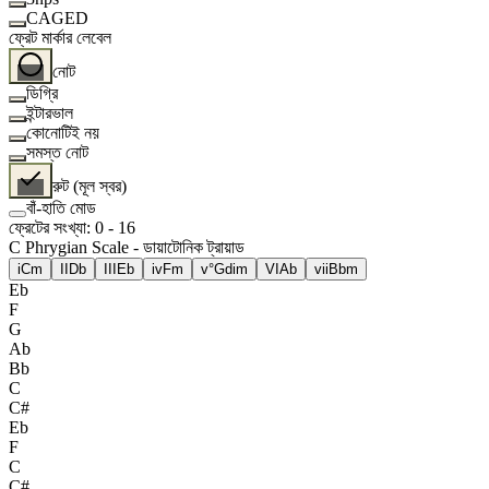
CAGED
ফ্রেট মার্কার লেবেল
নোট
ডিগ্রি
ইন্টারভাল
কোনোটিই নয়
সমস্ত নোট
রুট (মূল স্বর)
বাঁ-হাতি মোড
ফ্রেটের সংখ্যা
:
0
-
16
C Phrygian Scale - ডায়াটোনিক ট্রায়াড
i
Cm
II
Db
III
Eb
iv
Fm
v°
Gdim
VI
Ab
vii
Bbm
Eb
F
G
Ab
Bb
C
C#
Eb
F
C
C#