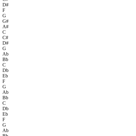
D#
F
G
G#
A#
C
C#
D#
G
Ab
Bb
C
Db
Eb
F
G
Ab
Bb
C
Db
Eb
F
G
Ab
Bb