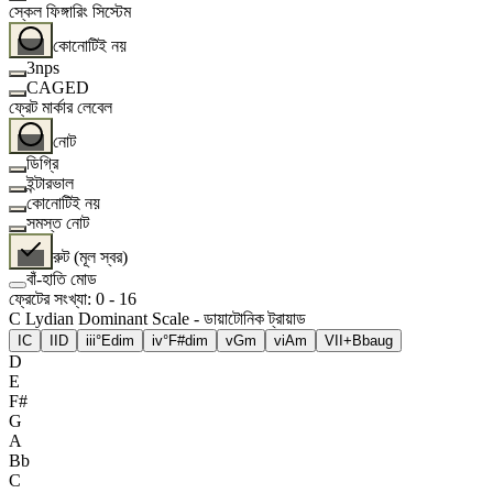
স্কেল ফিঙ্গারিং সিস্টেম
কোনোটিই নয়
3nps
CAGED
ফ্রেট মার্কার লেবেল
নোট
ডিগ্রি
ইন্টারভাল
কোনোটিই নয়
সমস্ত নোট
রুট (মূল স্বর)
বাঁ-হাতি মোড
ফ্রেটের সংখ্যা
:
0
-
16
C Lydian Dominant Scale - ডায়াটোনিক ট্রায়াড
I
C
II
D
iii°
Edim
iv°
F#dim
v
Gm
vi
Am
VII+
Bbaug
D
E
F#
G
A
Bb
C