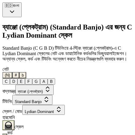
🇧🇩
বাংলা
ব্যাঞ্জো (প্লেকট্রাম) (Standard Banjo) এর জন্য C
Lydian Dominant স্কেল
Standard Banjo (C G B D) টিউনিংয়ে 4-স্ট্রিং ব্যাঞ্জো (প্লেকট্রাম)-এ C
Lydian Dominant স্কেলের নোট এবং ডায়াটোনিক কর্ডগুলির ভিজ্যুয়ালাইজেশন।
অন্যান্য স্কেল, কর্ড এবং টিউনিং অন্বেষণ করতে নীচের নিয়ন্ত্রণগুলি ব্যবহার করুন।
নোট
(N)
#
b
C
D
E
F
G
A
B
বাদ্যযন্ত্র
ব্যাঞ্জো (প্লেকট্রাম)
টিউনিং
Standard Banjo
স্কেল / মোড
Lydian Dominant
হারমোনি
স্কেল
কর্ড