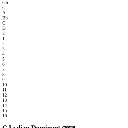
Gb
G
A
Bb
C
D
E
1
2
3
4
5
6
7
8
9
10
11
12
13
14
15
16
C Lydian Dominant স্কেল