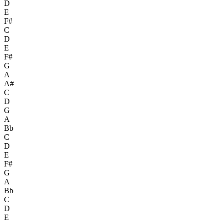
D
E
F#
C
D
E
F#
G
A
A#
C
D
G
A
Bb
C
D
E
F#
G
A
Bb
C
D
E