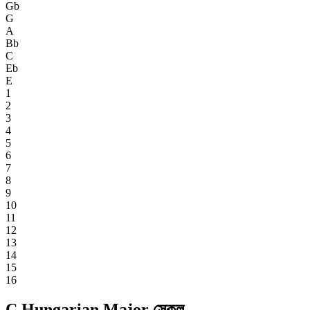
Gb
G
A
Bb
C
Eb
E
1
2
3
4
5
6
7
8
9
10
11
12
13
14
15
16
C Hungarian Major স্কেল