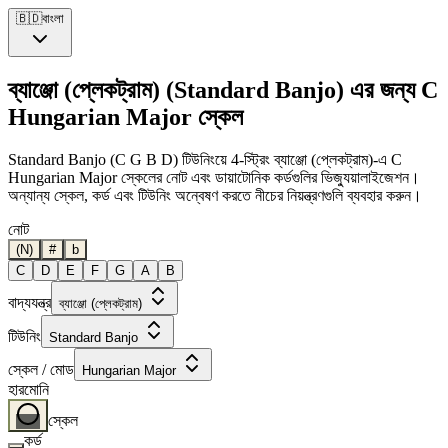
🇧🇩
বাংলা
ব্যাঞ্জো (প্লেকট্রাম) (Standard Banjo) এর জন্য C
Hungarian Major স্কেল
Standard Banjo (C G B D) টিউনিংয়ে 4-স্ট্রিং ব্যাঞ্জো (প্লেকট্রাম)-এ C
Hungarian Major স্কেলের নোট এবং ডায়াটোনিক কর্ডগুলির ভিজ্যুয়ালাইজেশন।
অন্যান্য স্কেল, কর্ড এবং টিউনিং অন্বেষণ করতে নীচের নিয়ন্ত্রণগুলি ব্যবহার করুন।
নোট
(N)
#
b
C
D
E
F
G
A
B
বাদ্যযন্ত্র
ব্যাঞ্জো (প্লেকট্রাম)
টিউনিং
Standard Banjo
স্কেল / মোড
Hungarian Major
হারমোনি
স্কেল
কর্ড