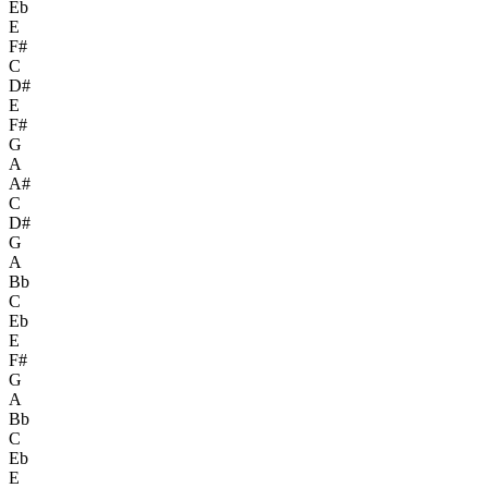
Eb
E
F#
C
D#
E
F#
G
A
A#
C
D#
G
A
Bb
C
Eb
E
F#
G
A
Bb
C
Eb
E