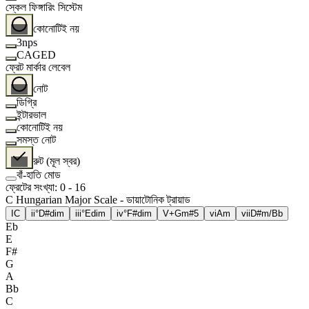
স্কেল ফিঙ্গারিং সিস্টেম
কোনোটিই নয়
3nps
CAGED
ফ্রেট মার্কার লেবেল
নোট
ডিগ্রি
ইন্টারভাল
কোনোটিই নয়
সমস্ত নোট
রুট (মূল স্বর)
বাঁ-হাতি মোড
ফ্রেটের সংখ্যা
:
0
-
16
C Hungarian Major Scale - ডায়াটোনিক ট্রায়াড
I
C
ii°
D#dim
iii°
Edim
iv°
F#dim
V+
Gm#5
vi
Am
vii
D#m/Bb
Eb
E
F#
G
A
Bb
C