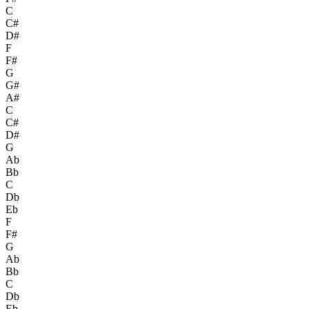
C
C#
D#
F
F#
G
G#
A#
C
C#
D#
G
Ab
Bb
C
Db
Eb
F
F#
G
Ab
Bb
C
Db
Eb