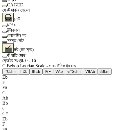
CAGED
ফ্রেট মার্কার লেবেল
নোট
ডিগ্রি
ইন্টারভাল
কোনোটিই নয়
সমস্ত নোট
রুট (মূল স্বর)
বাঁ-হাতি মোড
ফ্রেটের সংখ্যা
:
0
-
16
C Bebop Locrian Scale - ডায়াটোনিক ট্রায়াড
i°
Cdim
II
Db
III
Eb
IV
F
V
Ab
vi°
Gdim
VII
Ab
8
Bbm
Eb
F
F#
G
Ab
Bb
C
C#
Eb
F
F#