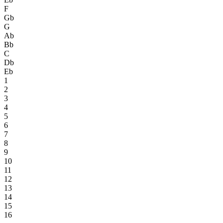
F
Gb
G
Ab
Bb
C
Db
Eb
1
2
3
4
5
6
7
8
9
10
11
12
13
14
15
16