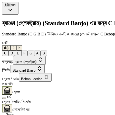
🇧🇩
বাংলা
ব্যাঞ্জো (প্লেকট্রাম) (Standard Banjo) এর জন্য
Standard Banjo (C G B D) টিউনিংয়ে 4-স্ট্রিং ব্যাঞ্জো (প্লেকট্রাম)-এ C Bebop Loc
নোট
(N)
#
b
C
D
E
F
G
A
B
বাদ্যযন্ত্র
ব্যাঞ্জো (প্লেকট্রাম)
টিউনিং
Standard Banjo
স্কেল / মোড
Bebop Locrian
হারমোনি
স্কেল
কর্ড
স্কেল ফিঙ্গারিং সিস্টেম
কোনোটিই নয়
3nps