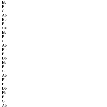
Eb
E
G
Ab
Bb
B
C#
Eb
E
G
Ab
Bb
B
Db
Eb
E
G
Ab
Bb
B
Db
Eb
E
G
Ab