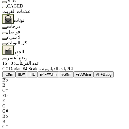
3nps
CAGED
علامات الفريت
نوتات
درجات
فواصل
لا شيء
كل النوتات
الجذر
وضع أعسر
عدد الفريتات
:
0
-
16
C# Dorian #4 Scale - الثلاثيات الدياتونية
i
C#m
II
D#
III
E
iv°
F##dim
v
G#m
vi°
A#dim
VII+
Baug
Bb
B
C#
Eb
E
G
G#
Bb
B
C#