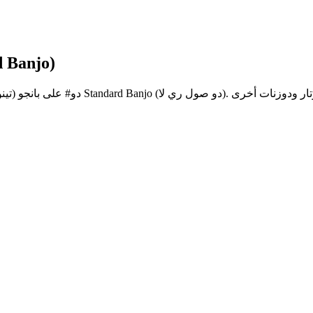
سلم Dorian #4 دو# لـ ب