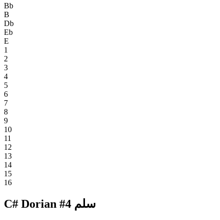
Bb
B
Db
Eb
E
1
2
3
4
5
6
7
8
9
10
11
12
13
14
15
16
C# Dorian #4 سلم