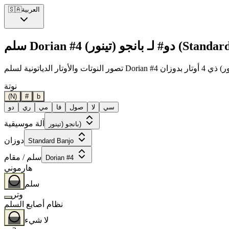
العربية
🇸🇦
انجو (تينور) (Standard Banjo)
نوتة
(N)
#
b
سي
لا
صول
فا
مي
ري
دو
آلة موسيقية
بانجو (تينور)
دوزان
Standard Banjo
سلم / مقام
Dorian #4
هارموني
سلم
وتر
نظام أصابع السلم
لا شيء