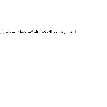
تصور النوتات والأوتار الدياتونية لسلم Dorian #4 دو# على بانجو (تينور) ذي 4 أوتار بدوزان Standard Banjo (دو صول ري لا). استخدم عناصر التحكم أدناه لاستكشاف سلالم وأوتار ودوزنات أخرى.