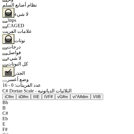
نظام أصابع السلم
لا شيء
3nps
CAGED
علامات الفريت
نوتات
درجات
فواصل
لا شيء
كل النوتات
الجذر
وضع أعسر
عدد الفريتات
:
0
-
16
C# Dorian Scale - الثلاثيات الدياتونية
i
C#m
ii
D#m
III
E
IV
F#
v
G#m
vi°
A#dim
VII
B
Bb
B
C#
Eb
E
F#