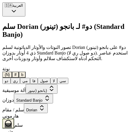
العربية
🇸🇦
سلم Dorian دو# لـ بانجو (تينور) (Standard
Banjo)
تصور النوتات والأوتار الدياتونية لسلم Dorian دو# على بانجو (تينور)
ذي 4 أوتار بدوزان Standard Banjo (دو صول ري لا). استخدم عناصر
التحكم أدناه لاستكشاف سلالم وأوتار ودوزنات أخرى.
نوتة
(N)
#
b
سي
لا
صول
فا
مي
ري
دو
آلة موسيقية
بانجو (تينور)
دوزان
Standard Banjo
سلم / مقام
Dorian
هارموني
سلم
وتر