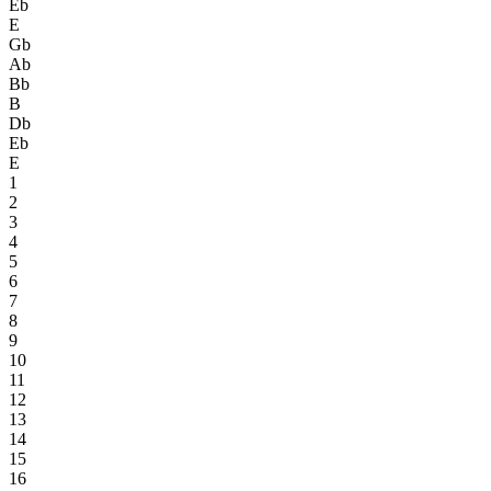
Eb
E
Gb
Ab
Bb
B
Db
Eb
E
1
2
3
4
5
6
7
8
9
10
11
12
13
14
15
16