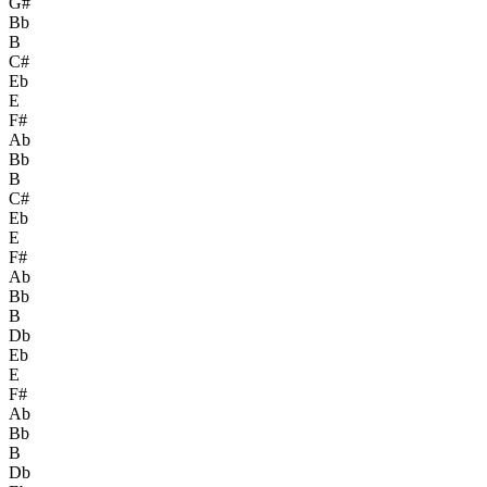
G#
Bb
B
C#
Eb
E
F#
Ab
Bb
B
C#
Eb
E
F#
Ab
Bb
B
Db
Eb
E
F#
Ab
Bb
B
Db