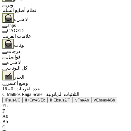
وتر
نظام أصابع السلم
لا شيء
3nps
CAGED
علامات الفريت
نوتات
درجات
فواصل
لا شيء
كل النوتات
الجذر
وضع أعسر
عدد الفريتات
:
0
-
16
C Malkos Raga Scale - الثلاثيات الدياتونية
I
Fsus4/C
II+
Cm#5/Eb
III
Ebsus2/F
iv
Fm/Ab
V
Ebsus4/Bb
Eb
F
Ab
Bb
C