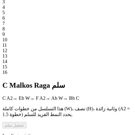
3
4
5
6
7
8
9
10
11
12
13
14
15
16
C Malkos Raga سلم
C
A2
→
Eb
W
→
F
A2
→
Ab
W
→
Bb
C
هذا التسلسل من خطوات كاملة (W)، نصف (H)، وثانية زائدة (A2 =
1.5 خطوة) يحدد النمط الفريد للسلم.
تشغيل
سلم