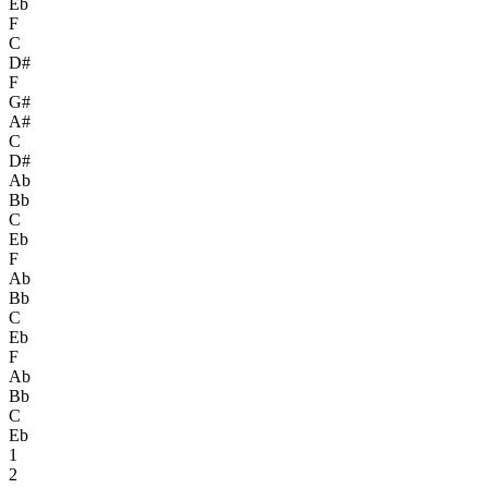
Eb
F
C
D#
F
G#
A#
C
D#
Ab
Bb
C
Eb
F
Ab
Bb
C
Eb
F
Ab
Bb
C
Eb
1
2