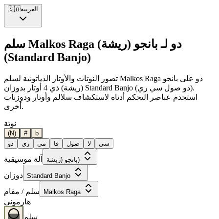
العربية
🇸🇦
سلم Malkos Raga دو لـ بانجو (ريشة)
(Standard Banjo)
تصور النوتات والأوتار الدياتونية لسلم Malkos Raga دو على بانجو
(ريشة) ذي 4 أوتار بدوزان Standard Banjo (دو صول سي ري).
استخدم عناصر التحكم أدناه لاستكشاف سلالم وأوتار ودوزنات
أخرى.
نوتة
(N)
#
b
سي
لا
صول
فا
مي
ري
دو
آلة موسيقية
بانجو (ريشة)
دوزان
Standard Banjo
سلم / مقام
Malkos Raga
هارموني
سلم