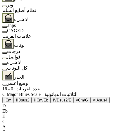
وتر
نظام أصابع السلم
لا شيء
3nps
CAGED
علامات الفريت
نوتات
درجات
فواصل
لا شيء
كل النوتات
الجذر
وضع أعسر
عدد الفريتات
:
0
-
16
C Major Blues Scale - الثلاثيات الدياتونية
i
Cm
II
Dsus2
iii
Cm/Eb
IV
Dsus2/E
v
Cm/G
VI
Asus4
D
Eb
E
G
A