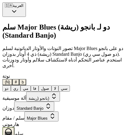
العربية
🇸🇦
سلم Major Blues دو لـ بانجو (ريشة)
(Standard Banjo)
تصور النوتات والأوتار الدياتونية لسلم Major Blues دو على بانجو
(ريشة) ذي 4 أوتار بدوزان Standard Banjo (دو صول سي ري).
استخدم عناصر التحكم أدناه لاستكشاف سلالم وأوتار ودوزنات
أخرى.
نوتة
(N)
#
b
سي
لا
صول
فا
مي
ري
دو
آلة موسيقية
بانجو (ريشة)
دوزان
Standard Banjo
سلم / مقام
Major Blues
هارموني
سلم