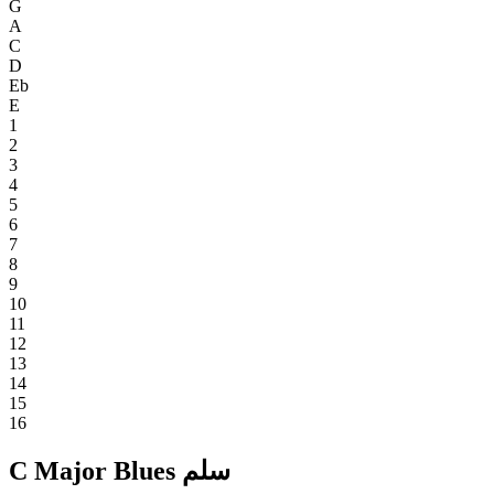
G
A
C
D
Eb
E
1
2
3
4
5
6
7
8
9
10
11
12
13
14
15
16
C Major Blues سلم