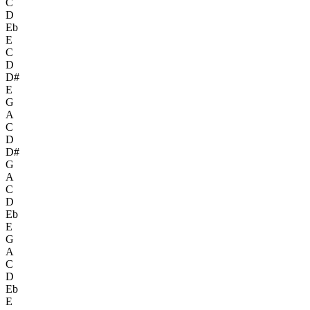
C
D
Eb
E
C
D
D#
E
G
A
C
D
D#
G
A
C
D
Eb
E
G
A
C
D
Eb
E