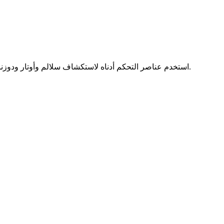
تصور النوتات والأوتار الدياتونية لسلم Hungarian Major دو على بانجو (ريشة) ذي 4 أوتار بدوزان Standard Banjo (دو صول سي ري). استخدم عناصر التحكم أدناه لاستكشاف سلالم وأوتار ودوزنات أخرى.