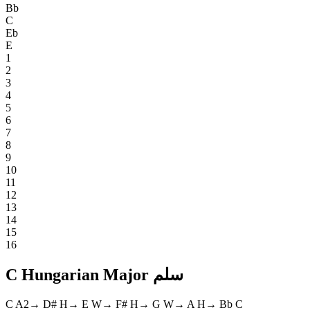
Bb
C
Eb
E
1
2
3
4
5
6
7
8
9
10
11
12
13
14
15
16
C Hungarian Major سلم
C
A2
→
D#
H
→
E
W
→
F#
H
→
G
W
→
A
H
→
Bb
C