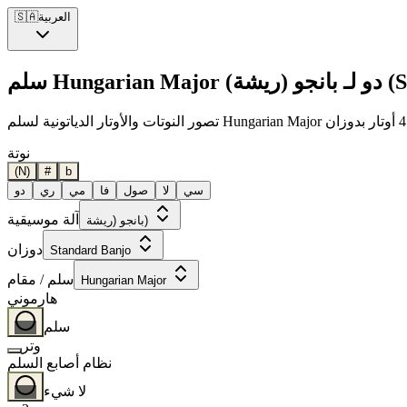
العربية
🇸🇦
Standar)
نوتة
(N)
#
b
سي
لا
صول
فا
مي
ري
دو
آلة موسيقية
بانجو (ريشة)
دوزان
Standard Banjo
سلم / مقام
Hungarian Major
هارموني
سلم
وتر
نظام أصابع السلم
لا شيء