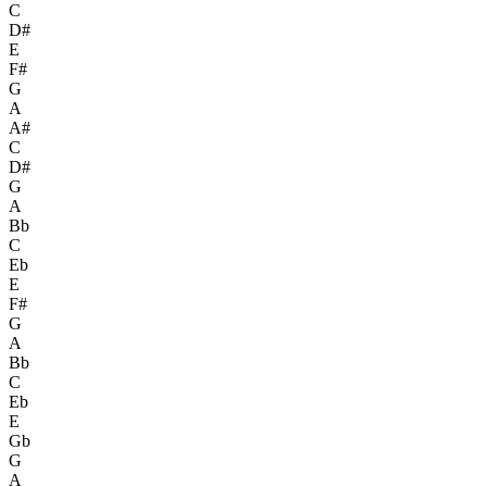
C
D#
E
F#
G
A
A#
C
D#
G
A
Bb
C
Eb
E
F#
G
A
Bb
C
Eb
E
Gb
G
A