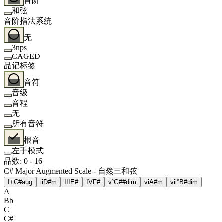
音阶
和弦
音阶指法系统
无
3nps
CAGED
品记标签
音符
音级
音程
无
所有音符
根音
左手模式
品数
:
0
-
16
C# Major Augmented Scale - 自然三和弦
I+
C#aug
ii
D#m
III
E#
IV
F#
v°
G##dim
vi
A#m
vii°
B#dim
A
Bb
C
C#