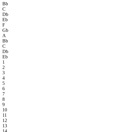
Bb
C
Db
Eb
F
Gb
A
Bb
C
Db
Eb
1
2
3
4
5
6
7
8
9
10
11
12
13
14