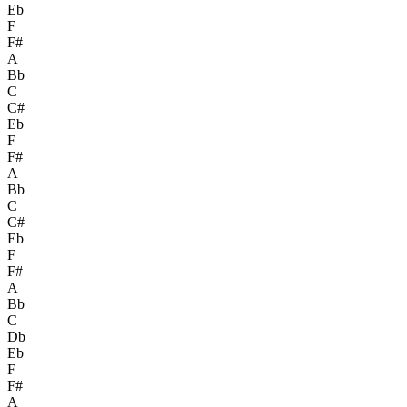
Eb
F
F#
A
Bb
C
C#
Eb
F
F#
A
Bb
C
C#
Eb
F
F#
A
Bb
C
Db
Eb
F
F#
A