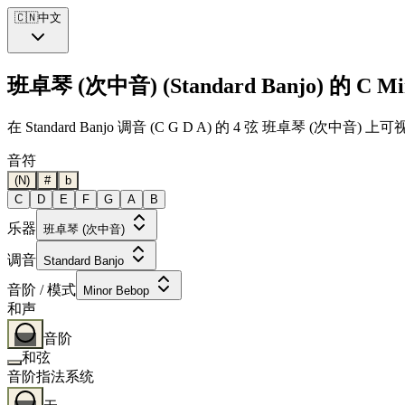
🇨🇳
中文
班卓琴 (次中音) (Standard Banjo) 的 C Mi
在 Standard Banjo 调音 (C G D A) 的 4 弦 班卓琴
音符
(N)
#
b
C
D
E
F
G
A
B
乐器
班卓琴 (次中音)
调音
Standard Banjo
音阶 / 模式
Minor Bebop
和声
音阶
和弦
音阶指法系统