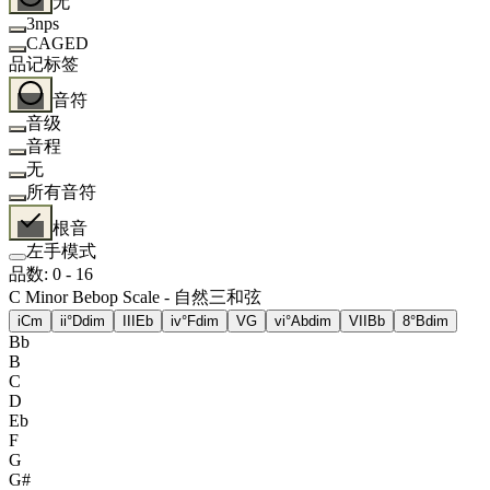
无
3nps
CAGED
品记标签
音符
音级
音程
无
所有音符
根音
左手模式
品数
:
0
-
16
C Minor Bebop Scale - 自然三和弦
i
Cm
ii°
Ddim
III
Eb
iv°
Fdim
V
G
vi°
Abdim
VII
Bb
8°
Bdim
Bb
B
C
D
Eb
F
G
G#