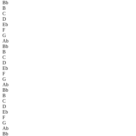
Bb
B
C
D
Eb
F
G
Ab
Bb
B
C
D
Eb
F
G
Ab
Bb
B
C
D
Eb
F
G
Ab
Bb