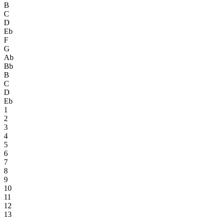
B
C
D
Eb
F
G
Ab
Bb
B
C
D
Eb
1
2
3
4
5
6
7
8
9
10
11
12
13