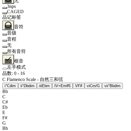
无
3nps
CAGED
品记标签
音符
音级
音程
无
所有音符
根音
左手模式
品数
:
0
-
16
C Flamenco Scale - 自然三和弦
i°
Cdim
ii°
Dbdim
iii
Ebm
IV+
Em#5
V
F#
vi
Cm/G
vii°
Bbdim
Bb
C
C#
Eb
E
F#
G
Bb