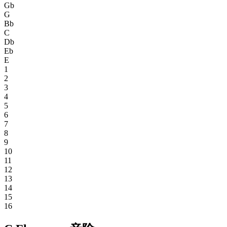
Gb
G
Bb
C
Db
Eb
E
1
2
3
4
5
6
7
8
9
10
11
12
13
14
15
16