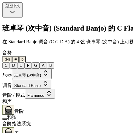
🇨🇳
中文
班卓琴 (次中音) (Standard Banjo) 的 C F
在 Standard Banjo 调音 (C G D A) 的 4 弦 班卓琴
音符
(N)
#
b
C
D
E
F
G
A
B
乐器
班卓琴 (次中音)
调音
Standard Banjo
音阶 / 模式
Flamenco
和声
音阶
和弦
音阶指法系统