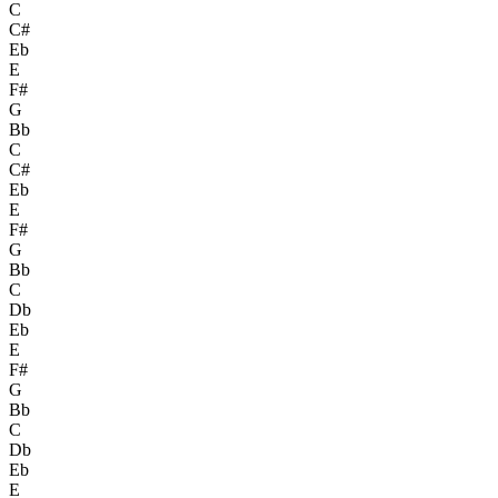
C
C#
Eb
E
F#
G
Bb
C
C#
Eb
E
F#
G
Bb
C
Db
Eb
E
F#
G
Bb
C
Db
Eb
E