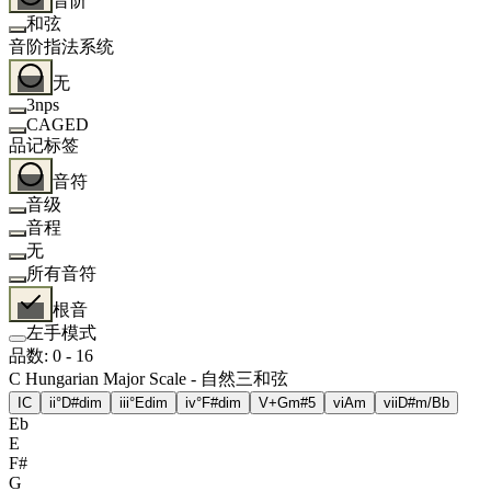
音阶
和弦
音阶指法系统
无
3nps
CAGED
品记标签
音符
音级
音程
无
所有音符
根音
左手模式
品数
:
0
-
16
C Hungarian Major Scale - 自然三和弦
I
C
ii°
D#dim
iii°
Edim
iv°
F#dim
V+
Gm#5
vi
Am
vii
D#m/Bb
Eb
E
F#
G