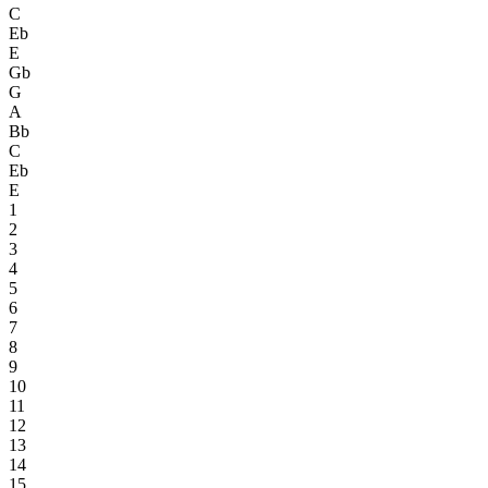
C
Eb
E
Gb
G
A
Bb
C
Eb
E
1
2
3
4
5
6
7
8
9
10
11
12
13
14
15