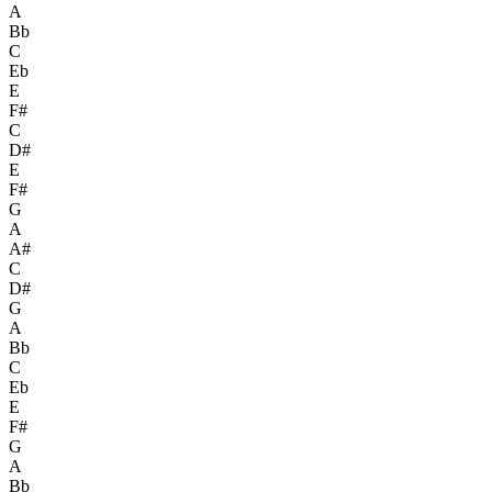
A
Bb
C
Eb
E
F#
C
D#
E
F#
G
A
A#
C
D#
G
A
Bb
C
Eb
E
F#
G
A
Bb