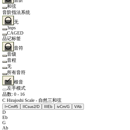
音阶
和弦
音阶指法系统
无
3nps
CAGED
品记标签
音符
音级
音程
无
所有音符
根音
左手模式
品数
:
0
-
16
C Hirajoshi Scale - 自然三和弦
I+
Cm#5
II
Csus2/D
III
Eb
iv
Cm/G
V
Ab
D
Eb
G
Ab