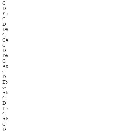
C
D
Eb
C
D
D#
G
G#
C
D
D#
G
Ab
C
D
Eb
G
Ab
C
D
Eb
G
Ab
C
D