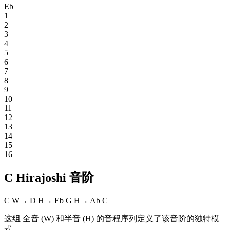
Eb
1
2
3
4
5
6
7
8
9
10
11
12
13
14
15
16
C Hirajoshi 音阶
C
W
→
D
H
→
Eb
G
H
→
Ab
C
这组 全音 (W) 和半音 (H) 的音程序列定义了该音阶的独特模
式。