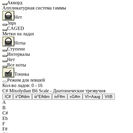
Аккорд
Аппликатурная система гаммы
Нет
3nps
CAGED
Метки на ладах
Ноты
Ступени
Интервалы
Нет
Все ноты
Тоника
Режим для левшей
Кол-во ладов
:
0
-
16
C# Mixolydian B6 Scale - Диатонические трезвучия
I
C#
ii°
D#dim
iii°
E#dim
iv
F#m
v
G#m
VI+
Aaug
VII
B
A
B
C#
Eb
F
F#