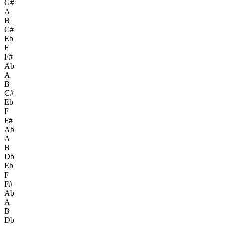
G#
A
B
C#
Eb
F
F#
Ab
A
B
C#
Eb
F
F#
Ab
A
B
Db
Eb
F
F#
Ab
A
B
Db