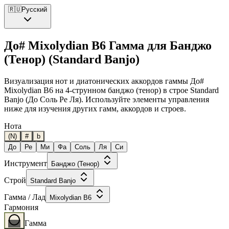
🇷🇺
Русский
До# Mixolydian B6 Гамма для Банджо
(Тенор) (Standard Banjo)
Визуализация нот и диатонических аккордов гаммы До#
Mixolydian B6 на 4-струнном банджо (тенор) в строе Standard
Banjo (До Соль Ре Ля). Используйте элементы управления
ниже для изучения других гамм, аккордов и строев.
Нота
(N)
#
b
До
Ре
Ми
Фа
Соль
Ля
Си
Инструмент
Банджо (Тенор)
Строй
Standard Banjo
Гамма / Лад
Mixolydian B6
Гармония
Гамма