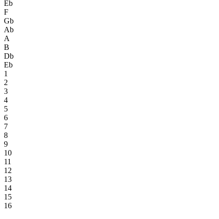
Eb
F
Gb
Ab
A
B
Db
Eb
1
2
3
4
5
6
7
8
9
10
11
12
13
14
15
16