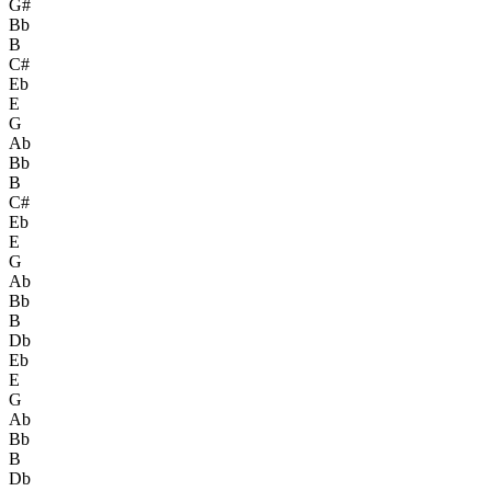
G#
Bb
B
C#
Eb
E
G
Ab
Bb
B
C#
Eb
E
G
Ab
Bb
B
Db
Eb
E
G
Ab
Bb
B
Db