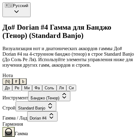
🇷🇺
Русский
До# Dorian #4 Гамма для Банджо
(Тенор) (Standard Banjo)
Визуализация нот и диатонических аккордов гаммы До#
Dorian #4 на 4-струнном банджо (тенор) в строе Standard Banjo
(До Соль Ре Ля). Используйте элементы управления ниже для
изучения других гамм, аккордов и строев.
Нота
(N)
#
b
До
Ре
Ми
Фа
Соль
Ля
Си
Инструмент
Банджо (Тенор)
Строй
Standard Banjo
Гамма / Лад
Dorian #4
Гармония
Гамма