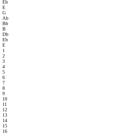
Eb
E
G
Ab
Bb
B
Db
Eb
E
1
2
3
4
5
6
7
8
9
10
11
12
13
14
15
16