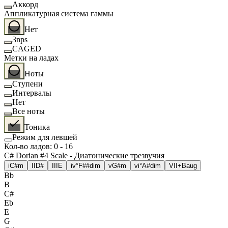
Аккорд
Аппликатурная система гаммы
Нет
3nps
CAGED
Метки на ладах
Ноты
Ступени
Интервалы
Нет
Все ноты
Тоника
Режим для левшей
Кол-во ладов
:
0
-
16
C# Dorian #4 Scale - Диатонические трезвучия
i
C#m
II
D#
III
E
iv°
F##dim
v
G#m
vi°
A#dim
VII+
Baug
Bb
B
C#
Eb
E
G