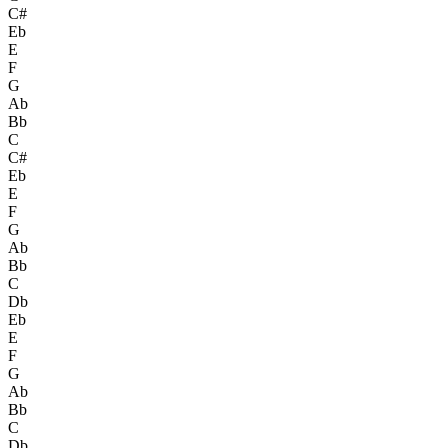
C#
Eb
E
F
G
Ab
Bb
C
C#
Eb
E
F
G
Ab
Bb
C
Db
Eb
E
F
G
Ab
Bb
C
Db