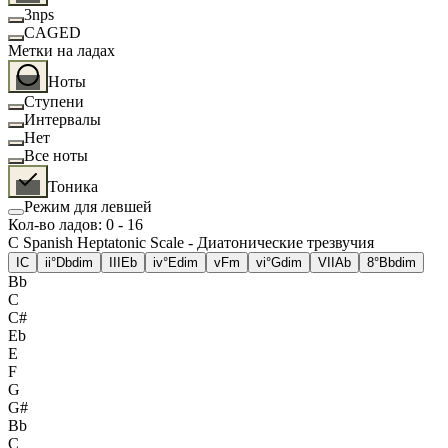
3nps
CAGED
Метки на ладах
Ноты
Ступени
Интервалы
Нет
Все ноты
Тоника
Режим для левшей
Кол-во ладов
:
0
-
16
C Spanish Heptatonic Scale - Диатонические трезвучия
I
C
ii°
Dbdim
III
Eb
iv°
Edim
v
Fm
vi°
Gdim
VII
Ab
8°
Bbdim
Bb
C
C#
Eb
E
F
G
G#
Bb
C