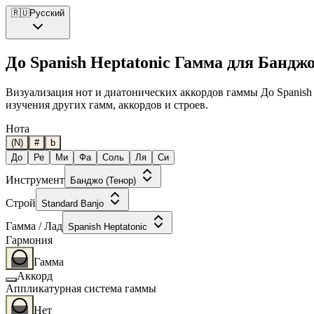
🇷🇺
Русский
До Spanish Heptatonic Гамма для Банджо
Визуализация нот и диатонических аккордов гаммы До Spanish H
изучения других гамм, аккордов и строев.
Нота
(N)
#
b
До
Ре
Ми
Фа
Соль
Ля
Си
Инструмент
Банджо (Тенор)
Строй
Standard Banjo
Гамма / Лад
Spanish Heptatonic
Гармония
Гамма
Аккорд
Аппликатурная система гаммы
Нет