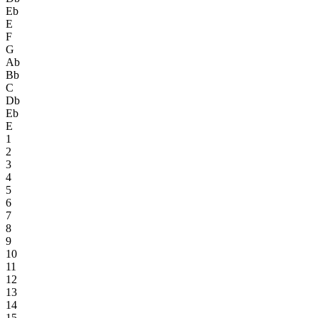
Eb
E
F
G
Ab
Bb
C
Db
Eb
E
1
2
3
4
5
6
7
8
9
10
11
12
13
14
15