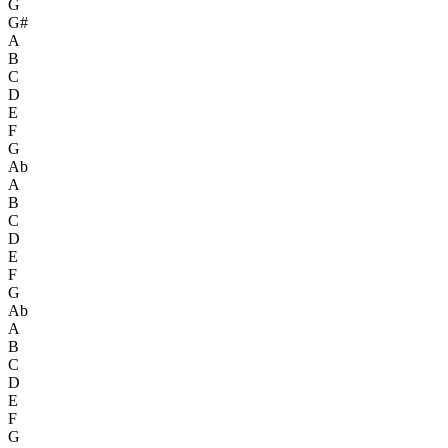
G
G#
A
B
C
D
E
F
G
Ab
A
B
C
D
E
F
G
Ab
A
B
C
D
E
F
G