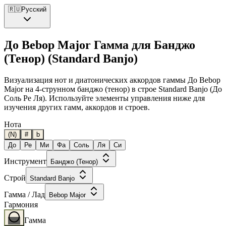
🇷🇺
Русский
До Bebop Major Гамма для Банджо
(Тенор) (Standard Banjo)
Визуализация нот и диатонических аккордов гаммы До Bebop
Major на 4-струнном банджо (тенор) в строе Standard Banjo (До
Соль Ре Ля). Используйте элементы управления ниже для
изучения других гамм, аккордов и строев.
Нота
(N)
#
b
До
Ре
Ми
Фа
Соль
Ля
Си
Инструмент
Банджо (Тенор)
Строй
Standard Banjo
Гамма / Лад
Bebop Major
Гармония
Гамма