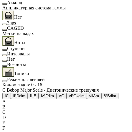
Аккорд
Аппликатурная система гаммы
Нет
3nps
CAGED
Метки на ладах
Ноты
Ступени
Интервалы
Нет
Все ноты
Тоника
Режим для левшей
Кол-во ладов
:
0
-
16
C Bebop Major Scale - Диатонические трезвучия
I
C
ii°
Ddim
III
E
iv°
Fdim
V
G
vi°
G#dim
vii
Am
8°
Bdim
A
B
C
D
E
F