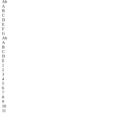
Ab
A
B
C
D
E
F
G
Ab
A
B
C
D
E
1
2
3
4
5
6
7
8
9
10
11