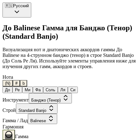
🇷🇺
Русский
До Balinese Гамма для Банджо (Тенор)
(Standard Banjo)
Визуализация нот и диатонических аккордов гаммы До
Balinese на 4-струнном банджо (тенор) в строе Standard Banjo
(До Соль Ре Ля). Используйте элементы управления ниже для
изучения других гамм, аккордов и строев.
Нота
(N)
#
b
До
Ре
Ми
Фа
Соль
Ля
Си
Инструмент
Банджо (Тенор)
Строй
Standard Banjo
Гамма / Лад
Balinese
Гармония
Гамма