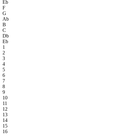
Eb
F
G
Ab
B
C
Db
Eb
1
2
3
4
5
6
7
8
9
10
11
12
13
14
15
16