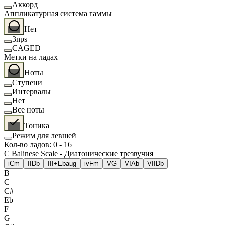
Аккорд
Аппликатурная система гаммы
Нет
3nps
CAGED
Метки на ладах
Ноты
Ступени
Интервалы
Нет
Все ноты
Тоника
Режим для левшей
Кол-во ладов
:
0
-
16
C Balinese Scale - Диатонические трезвучия
i
Cm
II
Db
III+
Ebaug
iv
Fm
V
G
VI
Ab
VII
Db
B
C
C#
Eb
F
G