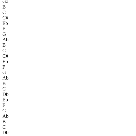
G#
B
C
C#
Eb
F
G
Ab
B
C
C#
Eb
F
G
Ab
B
C
Db
Eb
F
G
Ab
B
C
Db