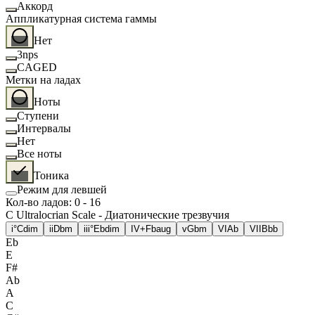
Аккорд
Аппликатурная система гаммы
Нет
3nps
CAGED
Метки на ладах
Ноты
Ступени
Интервалы
Нет
Все ноты
Тоника
Режим для левшей
Кол-во ладов
:
0
-
16
C Ultralocrian Scale - Диатонические трезвучия
i°
Cdim
ii
Dbm
iii°
Ebdim
IV+
Fbaug
v
Gbm
VI
Ab
VII
Bbb
Eb
E
F#
Ab
A
C