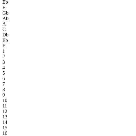
Eb
E
Gb
Ab
A
C
Db
Eb
E
1
2
3
4
5
6
7
8
9
10
11
12
13
14
15
16