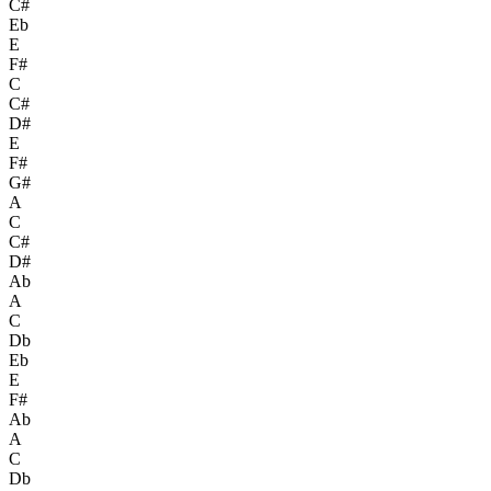
C#
Eb
E
F#
C
C#
D#
E
F#
G#
A
C
C#
D#
Ab
A
C
Db
Eb
E
F#
Ab
A
C
Db