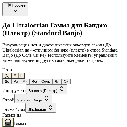
🇷🇺
Русский
До Ultralocrian Гамма для Банджо
(Плектр) (Standard Banjo)
Визуализация нот и диатонических аккордов гаммы До
Ultralocrian на 4-струнном банджо (плектр) в строе Standard
Banjo (До Соль Си Ре). Используйте элементы управления
ниже для изучения других гамм, аккордов и строев.
Нота
(N)
#
b
До
Ре
Ми
Фа
Соль
Ля
Си
Инструмент
Банджо (Плектр)
Строй
Standard Banjo
Гамма / Лад
Ultralocrian
Гармония
Гамма