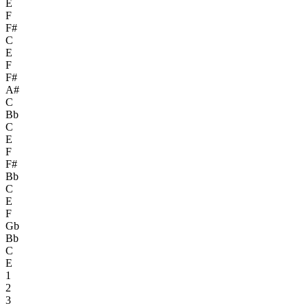
E
F
F#
C
E
F
F#
A#
C
Bb
C
E
F
F#
Bb
C
E
F
Gb
Bb
C
E
1
2
3