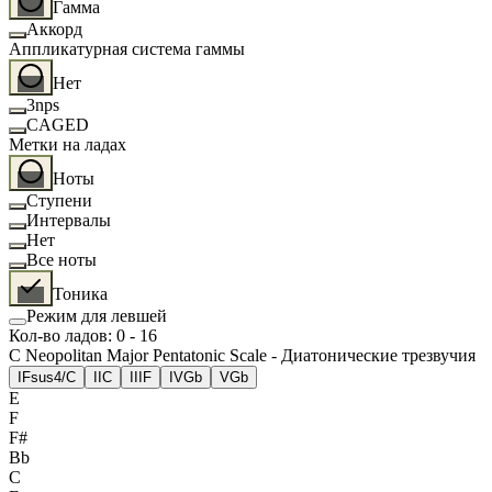
Гамма
Аккорд
Аппликатурная система гаммы
Нет
3nps
CAGED
Метки на ладах
Ноты
Ступени
Интервалы
Нет
Все ноты
Тоника
Режим для левшей
Кол-во ладов
:
0
-
16
C Neopolitan Major Pentatonic Scale - Диатонические трезвучия
I
Fsus4/C
II
C
III
F
IV
Gb
V
Gb
E
F
F#
Bb
C