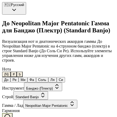
🇷🇺
Русский
До Neopolitan Major Pentatonic Гамма
для Банджо (Плектр) (Standard Banjo)
Визуализация нот и диатонических аккордов гаммы До
Neopolitan Major Pentatonic на 4-струнном банджо (плектр) в
строе Standard Banjo (До Соль Си Ре). Используйте элементы
управления ниже для изучения других гамм, аккордов и
строев.
Нота
(N)
#
b
До
Ре
Ми
Фа
Соль
Ля
Си
Инструмент
Банджо (Плектр)
Строй
Standard Banjo
Гамма / Лад
Neopolitan Major Pentatonic
Гармония